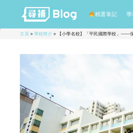
精選筆記
學
Skip
主頁
»
學校簡介
»
【小學名校】「平民國際學校」——
to
content