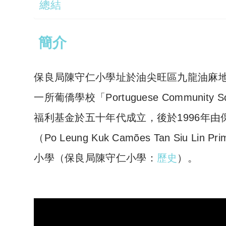
總結
簡介
保良局陳守仁小學址於油尖旺區九龍油麻
一所
葡僑學校
「Portuguese Community
福利基金於五十年代成立，後於1996年由
（
Po Leung Kuk Camões Tan Siu Lin Pri
小學（保良局陳守仁小學：
歷史
）。