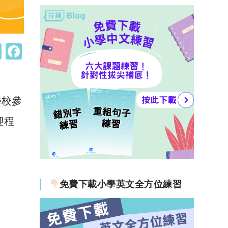
W
F
h
a
at
c
s
e
學校參
A
b
迎程
p
o
p
o
k
免費下載小學英文全方位練習