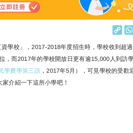
C
o
直資學校
」
，
2017-2018
年度招生時，學校收到超過
p
y
位，而
2017
年的學校開放日更有逾
15,000
人到訪
Li
民學費學第三語
，
2017
年
5
月），可見學校的受歡
n
大家介紹一下這所小學吧！
k