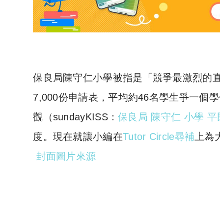
保良局陳守仁小學被指是「
競爭最激烈的
7,000
份申請表，平均約
46
名學生爭一個學
觀（
sundayKISS
：
保良局
陳守仁
小學
平
度。現在就讓小編在
Tutor Circle
尋補
上為
封面圖片來源