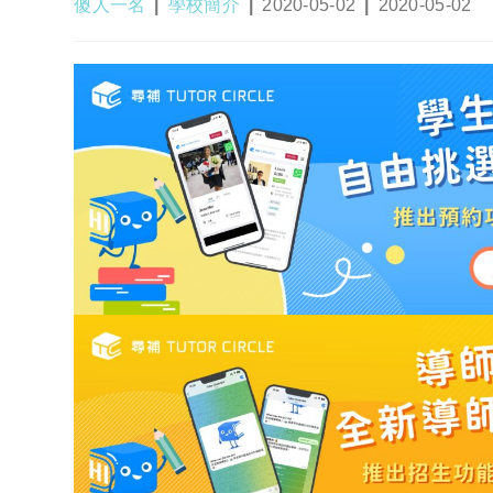
Post
Post
Post
Post
傻人一名
學校簡介
2020-05-02
2020-05-02
author:
category:
published:
last
modified: