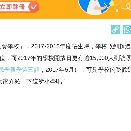
C
o
直資學校
」
，
2017-2018
年度招生時，學校收到超過
p
y
位，而
2017
年的學校開放日更有逾
15,000
人到訪
Li
民學費學第三語
，
2017
年
5
月），可見學校的受歡
n
大家介紹一下這所小學吧！
k