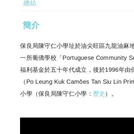
總結
簡介
保良局陳守仁小學址於油尖旺區九龍油麻
一所
葡僑學校
「Portuguese Community
福利基金於五十年代成立，後於1996年由
（
Po Leung Kuk Camões Tan Siu Lin Pri
小學（保良局陳守仁小學：
歷史
）。