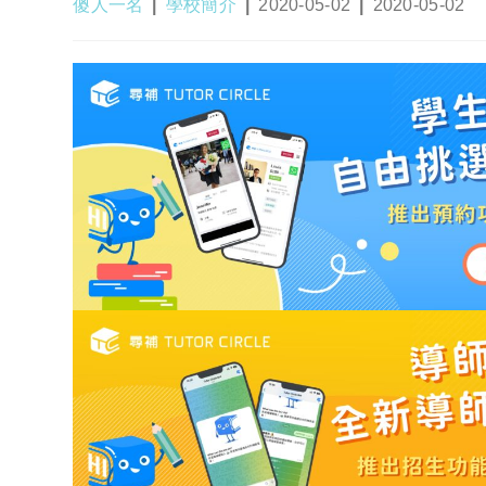
Post
Post
Post
Post
傻人一名
學校簡介
2020-05-02
2020-05-02
author:
category:
published:
last
modified: