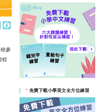
W
F
h
a
at
c
s
e
學校參
A
b
迎程
p
o
p
o
k
免費下載小學英文全方位練習