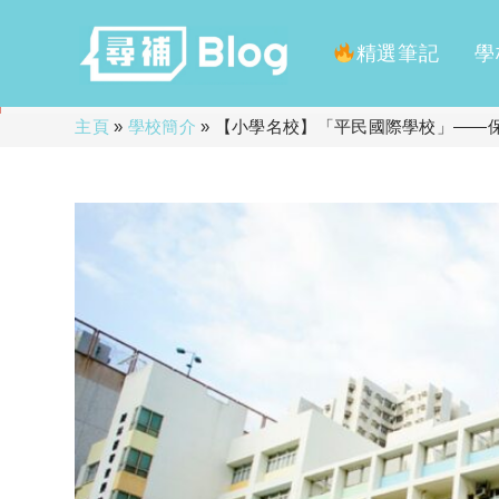
精選筆記
學
Skip
主頁
»
學校簡介
»
【小學名校】「平民國際學校」——
to
content