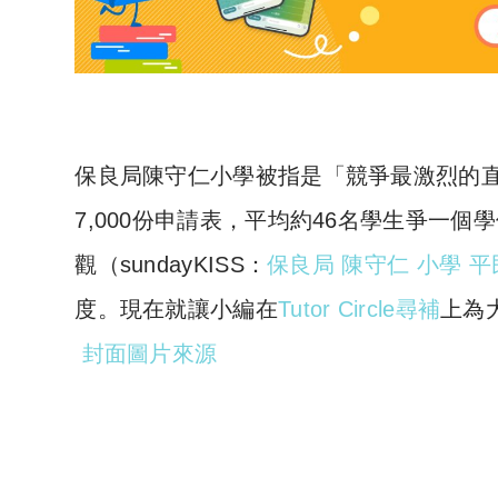
保良局陳守仁小學被指是「
競爭最激烈的
7,000
份申請表，平均約
46
名學生爭一個學
觀（
sundayKISS
：
保良局
陳守仁
小學
平
度。現在就讓小編在
Tutor Circle
尋補
上為
封面圖片來源