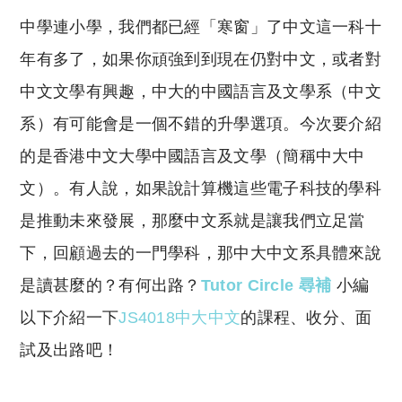
o
h
中學連小學，我們都已經「寒窗」了中文這一科十
p
at
y
s
年有多了，如果你頑強到到現在仍對中文，或者對
Li
A
中文文學有興趣，中大的中國語言及文學系（中文
n
p
系）有可能會是一個不錯的升學選項。今次要介紹
k
p
的是香港中文大學中國語言及文學（簡稱中大中
文）。有人說，如果說計算機這些電子科技的學科
是推動未來發展，那麼中文系就是讓我們立足當
下，回顧過去的一門學科，那中大中文系具體來說
是讀甚麼的？有何出路？
Tutor Circle 尋補
小編
以下介紹一下
JS4018中大中文
的課程、收分、面
試及出路吧！