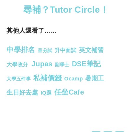
尋補？Tutor Circle！
其他人還看了……
中學排名
英文補習
升中面試
呈分試
Jupas
DSE筆記
大學收分
副學士
私補價錢
暑期工
Ocamp
大學五件事
任坐Cafe
生日好去處
IQ題