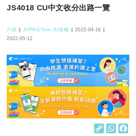
JS4018 CU中文收分出路一覽
Post
Post
Post
六研
JUPAS/ Non-JU攻略
2022-04-16
author:
category:
published:
Post
2022-05-12
last
modified:
C
W