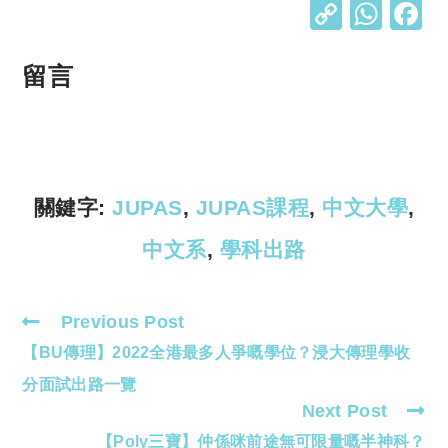
C
W
o
h
p
at
留言
y
s
Li
A
n
p
k
p
關鍵字:
JUPAS
,
JUPAS課程
,
中文大學
,
中文系
,
學科出路
Previous Post
Read
【BU傳理】2022全港最多人爭嘅學位？浸大傳理學收
more
articles
分面試出路一覽
Next Post
【Poly三寶】仲係咪前途無可限量嘅半神科？