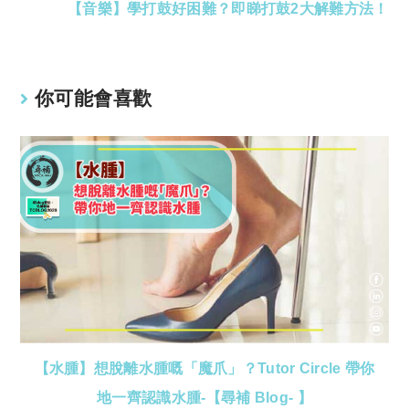
【音樂】學打鼓好困難？即睇打鼓2大解難方法！
你可能會喜歡
【水腫】想脫離水腫嘅「魔爪」？Tutor Circle 帶你
地一齊認識水腫-【尋補 Blog- 】