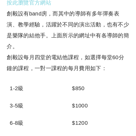
按此瀏覽官方網站
創毅設有
band
房，而其中的導師有多年彈奏表
演、教學經驗，活躍於不同的演出活動，也有不少
是樂隊的結他手。上面所示的網址中有各導師的簡
介。
創毅設每月四堂的電結他課程，如選擇每堂
60
分
鐘的課程，一對一課程的每月費用如下：
1-2
級
$850
3-5
級
$1000
6-8
級
$1200