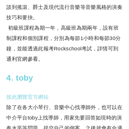
談到搖滾、爵士及現代流行音樂等音樂風格的演奏
技巧和要抉。
初級班課程為期一年，高級班為期兩年，設有班
制課程和個別課程，分別為每節
1
小時和每節
30
分
鐘，並能透過此報考
Rockschool
考試，詳情可到
通利官網參看。
4. toby
按此瀏覽官方網站
除了在各大小琴行、音樂中心找導師外，也可以在
中介平台
toby
上找導師，用家先要回答如現時的演
奏水平等問題，提交自己的個案，之後就會有合適