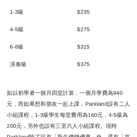
1-3
級
$235
4-5
級
$275
6-8
級
$315
演奏級
$375
如以初學者一個月四堂計算，一個月學費為
940
元，而如果想和朋友一起上課，
Parkland
設有二人
小組課程，
1-3
級學生每堂費用為
160
元，
4-5
級為
200
元，另外也設有三至六人小組課程。現時
Parkland
除了設有「新生價錢優惠」外，還有「首