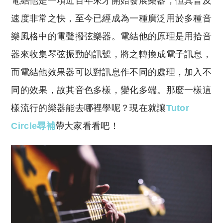
電結他是一項近百年來才開始發展樂器，但其普及
p
at
y
s
速度非常之快，至今已經成為一種廣泛用於多種音
Li
A
樂風格中的電聲撥弦樂器。電結他的原理是用拾音
n
p
器來收集琴弦振動的訊號，將之轉換成電子訊息，
k
p
而電結他效果器可以對訊息作不同的處理，加入不
同的效果，故其音色多樣，變化多端。那麼一樣這
樣流行的樂器能去哪裡學呢？現在就讓
Tutor
Circle尋補
帶大家看看吧！