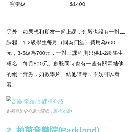
演奏級
$1400
另外，如果想和朋友一起上課，創毅也設有一對二
課程，
1-2
級學生每月（同為四堂）費用為
600
元，
3-5
級為
700
元，一對三課程則只供
1-2
級學生
報名，每月
500
元。創毅同時也有一些有關電結他
的網上資源，如教學片、結他譜等，不妨可以看
看。
創毅音樂中心店內環境（
圖片來源
）
2. 柏茵音樂院(Parkland)