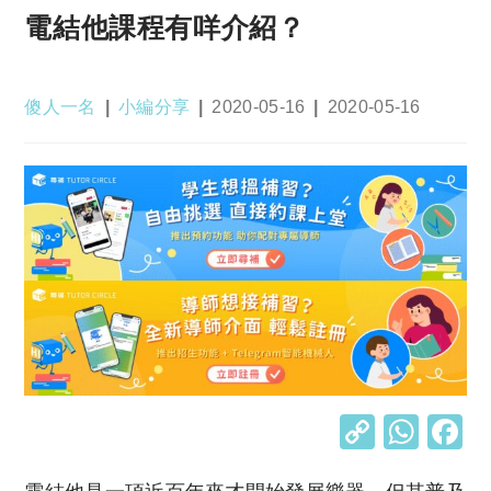
電結他課程有咩介紹？
Post
Post
Post
Post
傻人一名
小編分享
2020-05-16
2020-05-16
author:
category:
published:
last
modified:
C
W
o
h