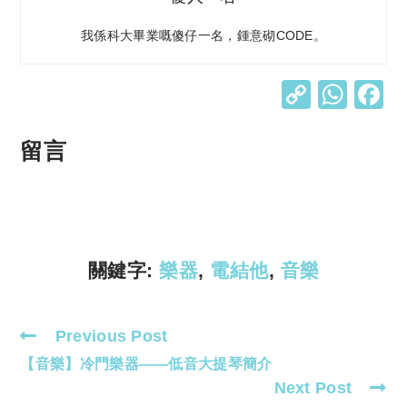
我係科大畢業嘅傻仔一名，鍾意砌CODE。
C
W
o
h
p
at
留言
y
s
Li
A
n
p
k
p
關鍵字:
樂器
,
電結他
,
音樂
Previous Post
Read
【音樂】冷門樂器——低音大提琴簡介
more
Next Post
articles