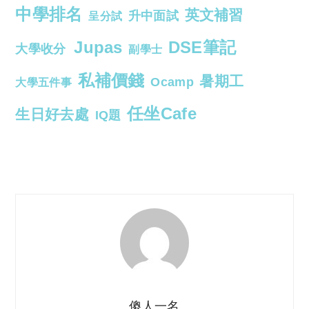
中學排名
英文補習
升中面試
呈分試
Jupas
DSE筆記
大學收分
副學士
私補價錢
暑期工
Ocamp
大學五件事
任坐Cafe
生日好去處
IQ題
傻人一名