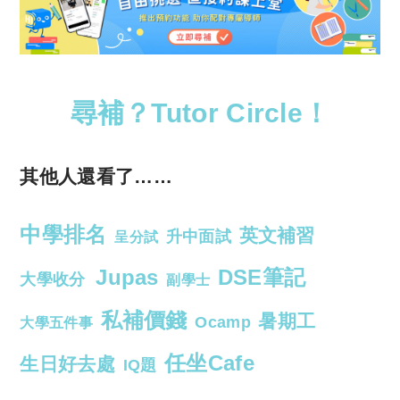
尋補？Tutor Circle！
其他人還看了……
中學排名
英文補習
升中面試
呈分試
Jupas
DSE筆記
大學收分
副學士
私補價錢
暑期工
Ocamp
大學五件事
任坐Cafe
生日好去處
IQ題