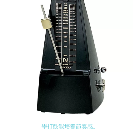
學打鼓能培養節奏感。