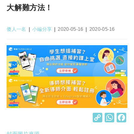
大解難方法！
Post
Post
Post
Post
傻人一名
小編分享
2020-05-16
2020-05-16
author:
category:
published:
last
modified:
C
W
o
h