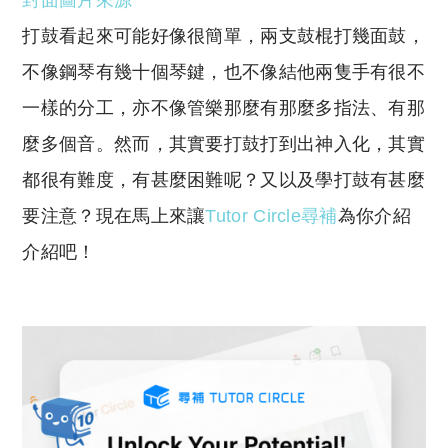
封面圖片來源
p
at
y
s
打鼓看起來可能好像很簡單，兩支鼓棍打幾面鼓，
Li
A
不像鋼琴有幾十個琴鍵，也不像結他兩隻手有很不
n
p
一樣的分工，亦不像管樂那麼有那麼多指法、有那
k
p
麼多個音。然而，其實要打鼓打到出神入化，其實
都很有難度，有甚麼困難呢？又以及學打鼓有甚麼
要注意？現在馬上來讓
Tutor Circle
尋補
為你介紹
介紹吧！