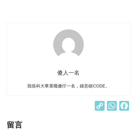
傻人一名
我係科大畢業嘅傻仔一名，鍾意砌CODE。
C
W
o
h
p
at
留言
y
s