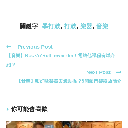
Li
A
n
p
k
p
關鍵字:
學打鼓
,
打鼓
,
樂器
,
音樂
Previous Post
Read
【音樂】Rock'n'Roll never die！電結他課程有咩介
more
articles
紹？
Next Post
【音樂】咁好嘅樂器去邊度搵？5間熱門樂器店簡介
你可能會喜歡