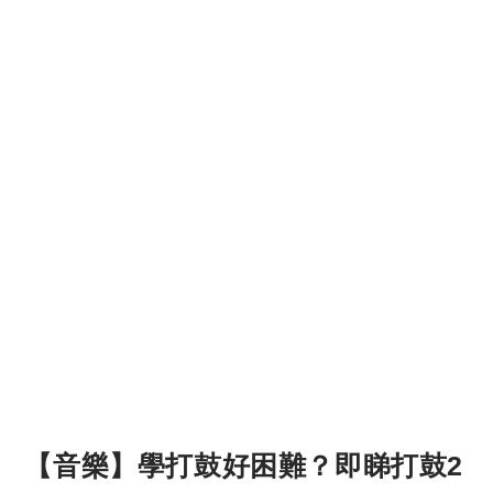
【音樂】學打鼓好困難？即睇打鼓2