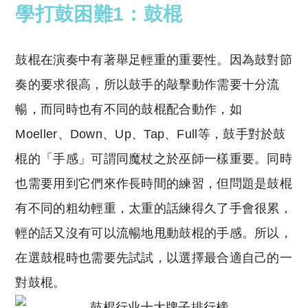
學打鼓困難1：鼓棍
鼓棍在演奏中有著舉足輕重的重要性。因為鼓對節
奏的要求很高，所以鼓手的敲擊動作需要十分流
暢，而同時也有不同的鼓棍配合動作，如
Moeller
、
Down
、
Up
、
Tap
、
Full
等，鼓手對於鼓
棍的「手感」可謂同魔杖之於巫師一樣重要。同時
也需要用到它們來作長時間的練習，但問題是鼓棍
有不同的粗幼輕重，太重的話練得久了手會很累，
輕的話又沒有可以流暢地甩動鼓棍的手感。所以，
在選鼓棍時也需要先試試，以選擇最合適自己的一
對鼓棍。