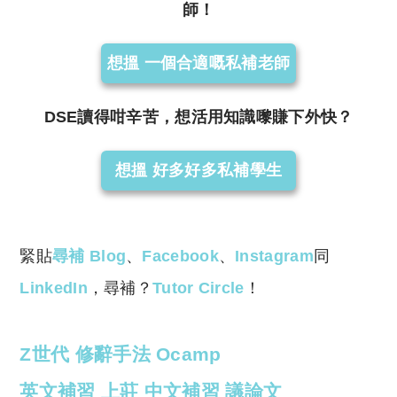
師！
想搵 一個合適嘅私補老師
DSE讀得咁辛苦，想活用知識嚟賺下外快？
想搵 好多好多私補學生
緊貼
尋補 Blog
、
Facebook
、
Instagram
同
LinkedIn
，尋補？
Tutor Circle
！
Z世代
修辭手法
Ocamp
英文補習
上莊
中文補習
議論文