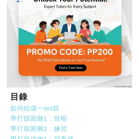
目錄
如何組成一set鼓
學打鼓困難1：鼓棍
學打鼓困難2：練習
學打鼓功效1：節奏感