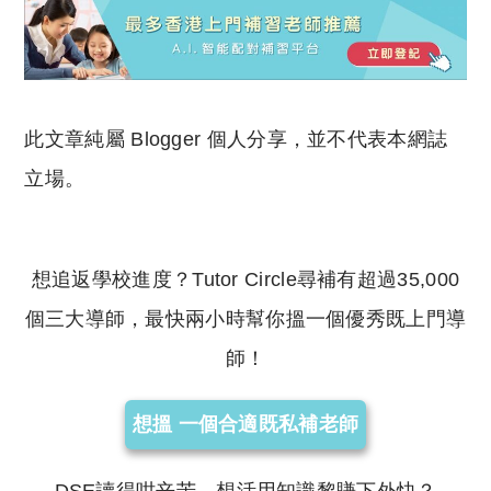
此文章純屬 Blogger 個人分享，並不代表本網誌
立場。
想追返學校進度？Tutor Circle尋補有超過35,000
個三大導師，最快兩小時幫你搵一個優秀既上門導
師！
想搵 一個合適既私補老師