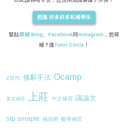
DSE讀得咁辛苦，想活用知識黎賺下外快？
想搵 好多好多私補學生
緊貼
尋補
Blog
、
Facebook
同
Instagram
，想尋
補？搵
Tutor Circle
！
Ocamp
修辭手法
Z世代
上莊
議論文
中文補習
英文補習
slp smaple
補習網
數學補習