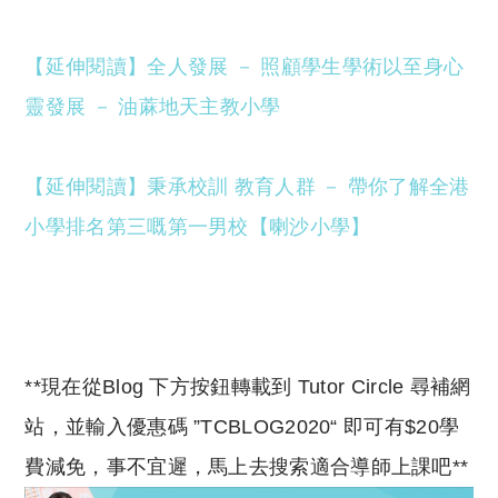
【延伸閱讀】全人發展 － 照顧學生學術以至身心
靈發展 － 油蔴地天主教小學
【延伸閱讀】秉承校訓 教育人群 － 帶你了解全港
小學排名第三嘅第一男校【喇沙小學】
**現在從Blog 下方按鈕轉載到 Tutor Circle 尋補網
站，並輸入優惠碼 ”TCBLOG2020“ 即可有$20學
費減免，事不宜遲，馬上去搜索適合導師上課吧**