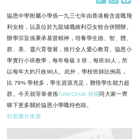
o
h
協恩中學附屬小學係一九三七年由香港般含道嘅飛
p
at
y
s
利女校，以及位於九龍城嘅維利亞女校合併開辦。
Li
A
辦學宗旨係秉承基督精神，培養學生德、智、體、
n
p
群、美、靈六育發展，推行全人愛心教育。協恩小
k
p
學實行小班教學，每年每級 3 班，每班30人，所
以每年大約只收90人。此外，學校班師比例高，
比 79% 學校多，學生資源充足，難怪學生能力超
群。今天就等筆者係
TutorCircle 尋補
同大家一齊
睇下更多關於協恩小學嘅特色啦。
封面圖片來源