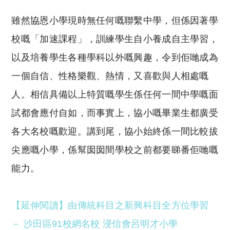
雖然協恩小學現時無任何嘅聯繫中學，但係因著學
校嘅「加速課程」，訓練學生自小養成自主學習，
以及培養學生各種學科以外嘅興趣，令到佢哋成為
一個自信、性格樂觀、熱情，又喜歡與人相處嘅
人。相信具備以上特質嘅學生係任何一間中學嘅面
試都會應付自如，而事實上，協小嘅畢業生都廣受
各大名校嘅歡迎。講到尾，協小始終係一間比較拔
尖應嘅小學，係幫囡囡間學校之前都要睇番佢哋嘅
能力。
【延伸閱讀】由傳統科目之新興科目全方位學習
－ 沙田區91校網名校 浸信會呂明才小學