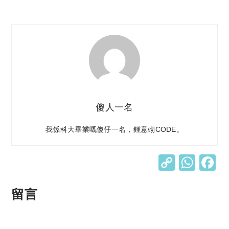
傻人一名
我係科大畢業嘅傻仔一名，鍾意砌CODE。
C
W
o
h
p
at
留言
y
s
Li
A