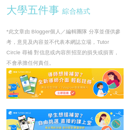
大學五件事
綜合格式
*此文章由 Blogger個人／編輯團隊 分享並僅供參
考，意見及內容並不代表本網誌立場，Tutor
Circle 尋補 對信息或內容所招至的損失或損害，
不會承擔任何責任。