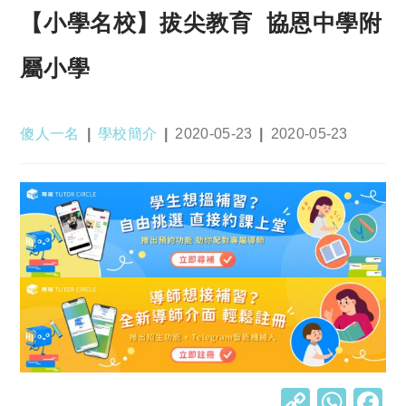
【小學名校】拔尖教育 協恩中學附
屬小學
Post
Post
Post
Post
傻人一名
學校簡介
2020-05-23
2020-05-23
author:
category:
published:
last
modified:
C
W