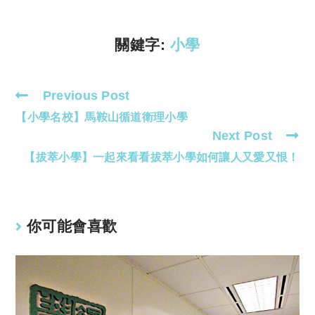
n
p
k
p
關鍵字:
小學
Previous Post
Read
【小學名校】馬鞍山循道衛理小學
more
Next Post
articles
【拔萃小學】一起來看看拔萃小學如何讓人又愛又恨！
你可能會喜歡