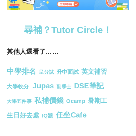
尋補？Tutor Circle！
其他人還看了……
中學排名
英文補習
升中面試
呈分試
Jupas
DSE筆記
大學收分
副學士
私補價錢
暑期工
Ocamp
大學五件事
任坐Cafe
生日好去處
IQ題