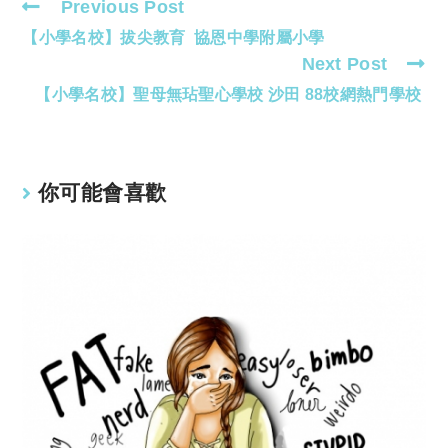
Previous Post
Read
【小學名校】拔尖教育 協恩中學附屬小學
more
Next Post
articles
【小學名校】聖母無玷聖心學校 沙田 88校網熱門學校
你可能會喜歡