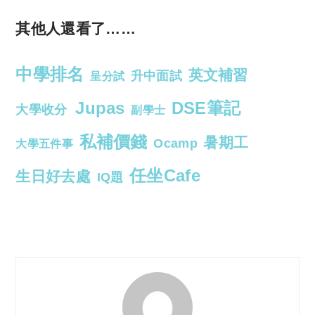
其他人還看了……
中學排名
英文補習
升中面試
呈分試
Jupas
DSE筆記
大學收分
副學士
私補價錢
暑期工
Ocamp
大學五件事
任坐Cafe
生日好去處
IQ題