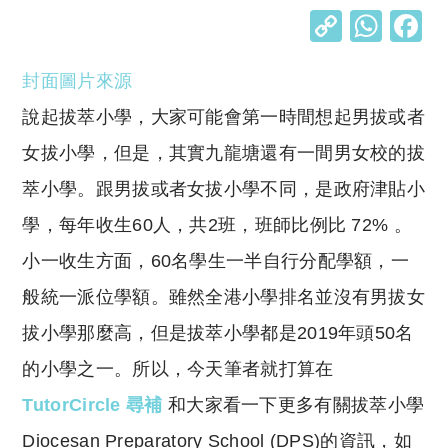
C
W
o
h
封面圖片來源
p
at
y
s
說起拔萃小學，大家可能會第一時間想起男拔或者
Li
A
女拔小學，但是，其實九龍塘還有一間男女校的拔
n
p
萃小學。跟男拔或者女拔小學不同，是政府津貼小
k
p
學，每年收生60人，共2班，班師比例比 72% 。
小一收生方面，60名學生一半自行分配學額，一
般統一派位學額。雖然全港小學排名並沒有男拔女
拔小學那麼高，但是拔萃小學都是2019年頭50名
的小學之一。所以，今天筆者就打算在
TutorCircle 尋補
和大家看一下更多有關拔萃小學
Diocesan Preparatory School (DPS)的資訊，如