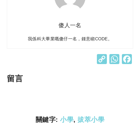
傻人一名
我係科大畢業嘅傻仔一名，鍾意砌CODE。
C
W
o
h
p
at
留言
y
s
Li
A
n
p
k
p
關鍵字:
小學
,
拔萃小學