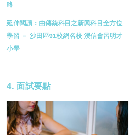
略
延伸閱讀：由傳統科目之新興科目全方位
學習 － 沙田區91校網名校 浸信會呂明才
小學
4. 面試要點