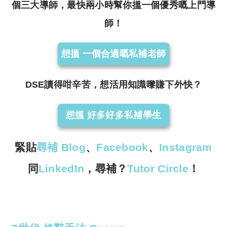
個三大導師，最快兩小時幫你搵一個優秀嘅上門導
師！
想搵 一個合適嘅私補老師
DSE讀得咁辛苦，想活用知識嚟賺下外快？
想搵 好多好多私補學生
緊貼
尋補 Blog
、
Facebook
、
Instagram
同
LinkedIn
，尋補？
Tutor
Circle
！