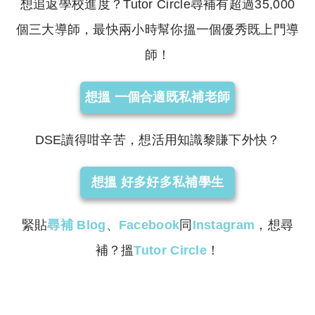
想追返學校進度？Tutor Circle尋補有超過35,000
個三大導師，最快兩小時幫你搵一個優秀既上門導
師！
想搵 一個合適既私補老師
DSE讀得咁辛苦，想活用知識黎賺下外快？
想搵 好多好多私補學生
緊貼
尋補
Blog
、
Facebook
同
Instagram
，想尋
補？搵
Tutor Circle
！