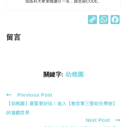
我係科大畢業嘅傻仔一名，鍾意砌CODE。
C
W
o
h
p
at
留言
y
s
Li
A
n
p
k
p
關鍵字:
幼稚園
Previous Post
Read
【幼稚園】最緊要好玩！進入【救世軍三聖幼兒學校】
more
articles
的遊戲世界
Next Post