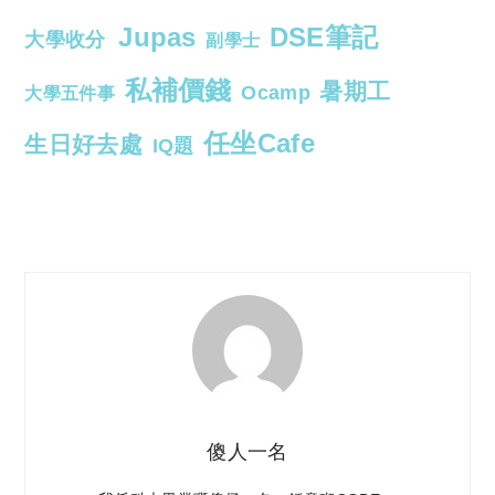
Jupas
DSE筆記
大學收分
副學士
私補價錢
暑期工
Ocamp
大學五件事
任坐Cafe
生日好去處
IQ題
傻人一名