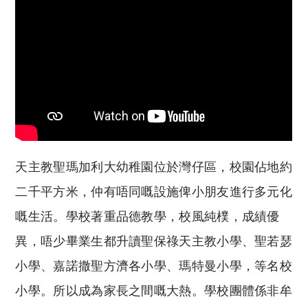
天主教聖瑪加利大幼稚園位於灣仔區，校園佔地約
二千平方米，仲有唔同嘅設施俾小朋友進行多元化
嘅生活。學校
著重品德教學，校風純樸，成績優
異，唔少畢業生都升讀聖保祿天主教小學、聖若瑟
小學、嘉諾撒聖方濟各小學、瑪特曼小學，等名校
小學。所以成為家長之間嘅大熱。學校團體係非牟