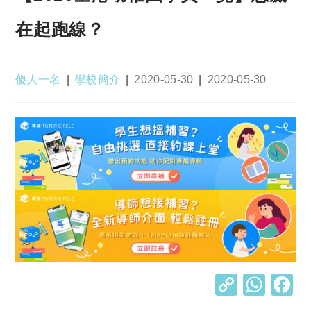
在起跑線？
Post
Post
Post
Post
傻人一名
學校簡介
2020-05-30
2020-05-30
author:
category:
published:
last
modified:
C
W
o
h