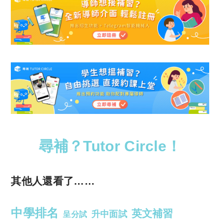
尋補？Tutor Circle！
其他人還看了……
中學排名
英文補習
升中面試
呈分試