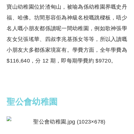
寶山幼稚園位於渣甸山
，被喻為係幼稚園界嘅史丹
福、哈佛。坊間形容佢為神級名校嘅跳樑板，唔少
名人嘅小朋友都係讀呢一間幼稚園，例如
歌神張學
友女兒張瑤華、四叔李兆基孫女等等，所以入讀嘅
小朋友大多都係家境富有。
學費方面，全年學費為
$116,640，分 12 期，即每期學費約 $9720。
聖公會幼稚園