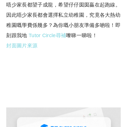
唔少家長都望子成龍，希望仔仔囡囡贏在起跑線。
p
at
y
s
因此唔少家長都會選擇私立幼稚園，究竟各大熱幼
Li
A
稚園嘅學費係幾多？為你嘅小朋友準備多啲啦！即
n
p
刻跟我地
Tutor Circle尋補
嚟睇一睇啦！
k
p
封面圖片來源