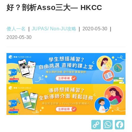
好？剖析Asso三大— HKCC
Post
Post
Post
傻人一名
JUPAS/ Non-JU攻略
2020-05-30
author:
category:
published:
Post
2020-05-30
last
modified:
C
W