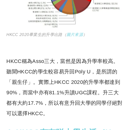
HKCC 2020畢業生的升學出路（
圖片來源
）
HKCC稱為Asso三大，當然是因為升學率較高。
聽聞HKCC的學生較容易升回Poly U，是所謂的
「親生仔」。實際上HKCC 2020的升學率
都達到
90
%，而當中亦有81.1%升讀UGC課程。升三大
都有大約17.7%，所以有意升回大學的同學仔絕對
可以選擇HKCC。