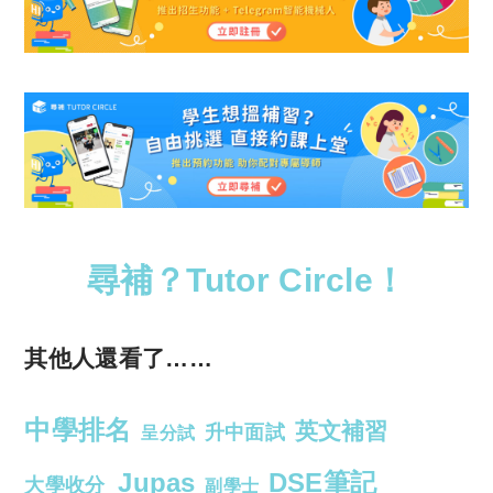
尋補？Tutor Circle！
其他人還看了……
中學排名
英文補習
升中面試
呈分試
Jupas
DSE筆記
大學收分
副學士