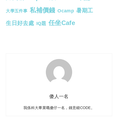
私補價錢
暑期工
Ocamp
大學五件事
任坐Cafe
生日好去處
IQ題
傻人一名
我係科大畢業嘅傻仔一名，鍾意砌CODE。