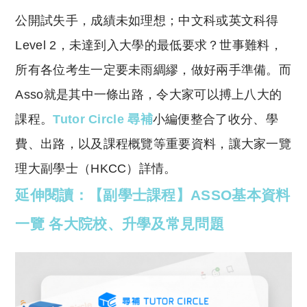
o
h
公開試失手，成績未如理想；中文科或英文科得
p
at
y
s
Level 2，未達到入大學的最低要求？世事難料，
Li
A
所有各位考生一定要未雨綢繆，做好兩手準備。而
n
p
Asso就是其中一條出路，令大家可以搏上八大的
k
p
課程。
Tutor Circle 尋補
小編便整合了收分、學
費、出路，以及課程概覽等重要資料，讓大家一覽
理大副學士（HKCC）詳情。
延伸閱讀：【副學士課程】ASSO基本資料
一覽 各大院校、升學及常見問題