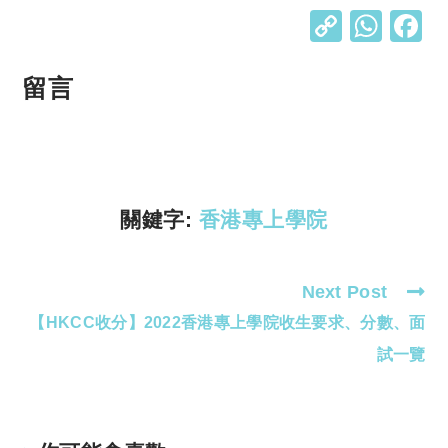
C
W
o
h
p
at
留言
y
s
Li
A
n
p
k
p
關鍵字:
香港專上學院
Next Post
Read
【HKCC收分】2022香港專上學院收生要求、分數、面
more
articles
試一覽