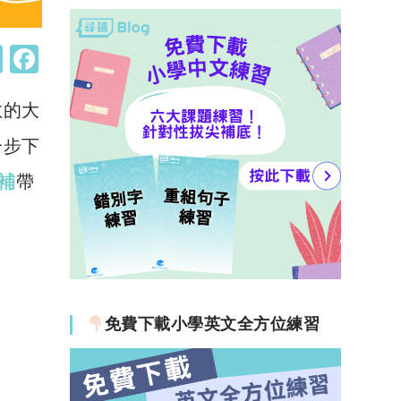
W
F
h
a
數的大
at
c
s
e
一步下
A
b
補
帶
p
o
p
o
k
免費下載小學英文全方位練習