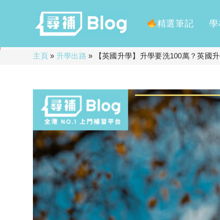
精選筆記
學
Skip
主頁
»
升學出路
»
【英國升學】升學要洗100萬？英國
to
content