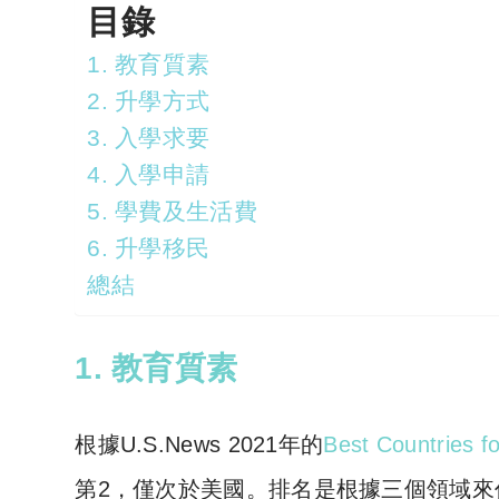
目錄
1. 教育質素
2. 升學方式
3. 入學求要
4. 入學申請
5. 學費及生活費
6. 升學移民
總結
1. 教育質素
根據
U.S.News
2021年的
Best Countries f
第2，僅次於美國。排名是根據三個領域來