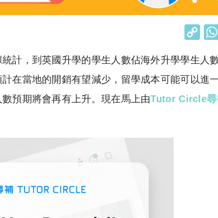
C
o
據統計，到英國升學的學生人數佔海外升學學生人
p
y
預計在當地的開銷有望減少，留學成本可能可以進
Li
人數預期將會再有上升。現在馬上由
Tutor
Circle
尋
n
k