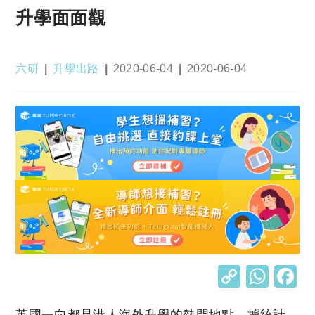
升學面面觀
Post
Post
Post
Post
六研
升學出路
2020-06-04
2020-06-04
author:
category:
published:
last
modified:
C
W
o
h