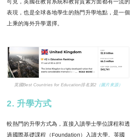
可見，英國在教育系統和教育質素方面都有一流的
表現，也是全球各地學生的熱門升學地點，是一個
上乘的海外升學選擇。
英國Best Countries for Education排名第2
（圖片來源）
2. 升學方式
較熱門的升學方式為，直接入讀學士學位課程和透
過國際基礎課程（Foundation）入讀大學。
英國