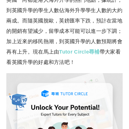
英國一向都是港人海外升學的熱門地點，據統計，
p
at
y
s
到英國升學的學生人數佔海外升學學生人數的大約
Li
A
兩成。而隨英國脫歐，英鎊匯率下跌，預計在當地
n
p
的開銷有望減少，留學成本可能可以進一步下調；
k
p
加上近來的移民熱潮，到英國升學的人數預期將會
再有上升。現在馬上由
Tutor
Circle
尋補
帶大家看
看英國升學的好處和方法吧！