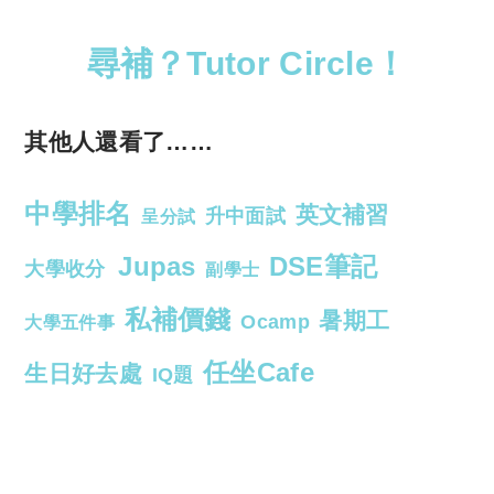
尋補？Tutor Circle！
其他人還看了……
中學排名
英文補習
升中面試
呈分試
Jupas
DSE筆記
大學收分
副學士
私補價錢
暑期工
Ocamp
大學五件事
任坐Cafe
生日好去處
IQ題