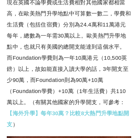
現在英國不論學費或生活費相對其他國家都相當
高，在歐美熱門升學地點中可算數一數二，學費和
生活費（包括住宿費）分別為
24.4
萬和
11
萬港元
每年，總數為一年需
30
萬以上。歐美熱門升學地
點中，也就只有美國的總開支能達到這個水平。
而
Foundation
學費則為一年
10
萬港元（
10,500
英
鎊）以上，故如能直接入讀大學的話，
3
年開支至
少
90
萬，而
Foundation
則為
90
萬
+10
萬
（
Foundation
學費）
+10
萬（
1
年生活費）共
110
萬以上。（有關其他國家的升學開支，可參考：
【海外升學】每年30萬？比較8大熱門升學地點開
支
）