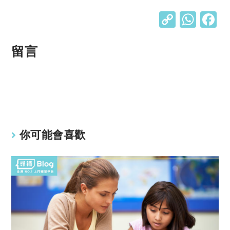
C
W
o
h
p
at
留言
y
s
Li
A
n
p
k
p
你可能會喜歡