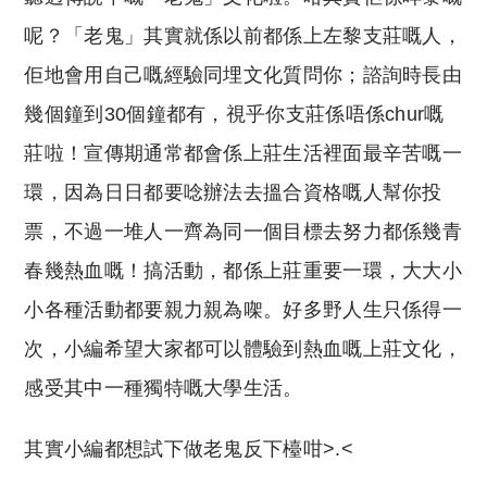
呢？「老鬼」其實就係以前都係上左黎支莊嘅人，
佢地會用自己嘅經驗同埋文化質問你；諮詢時長由
幾個鐘到30個鐘都有，視乎你支莊係唔係chur嘅
莊啦！宣傳期通常都會係上莊生活裡面最辛苦嘅一
環，因為日日都要唸辦法去搵合資格嘅人幫你投
票，不過一堆人一齊為同一個目標去努力都係幾青
春幾熱血嘅！搞活動，都係上莊重要一環，大大小
小各種活動都要親力親為㗎。好多野人生只係得一
次，小編希望大家都可以體驗到熱血嘅上莊文化，
感受其中一種獨特嘅大學生活。
其實小編都想試下做老鬼反下檯咁>.<