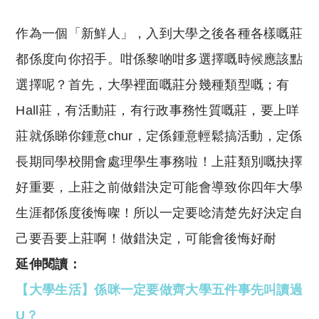
作為一個「新鮮人」，入到大學之後各種各樣嘅莊
都係度向你招手。咁係黎啲咁多選擇嘅時候應該點
選擇呢？首先，大學裡面嘅莊分幾種類型嘅；有
Hall莊，有活動莊，有行政事務性質嘅莊，要上咩
莊就係睇你鍾意chur，定係鍾意輕鬆搞活動，定係
長期同學校開會處理學生事務啦！上莊類別嘅抉擇
好重要，上莊之前做錯決定可能會導致你四年大學
生涯都係度後悔㗎！所以一定要唸清楚先好決定自
己要吾要上莊啊！做錯決定，可能會後悔好耐
延伸閱讀：
【大學生活】係咪一定要做齊大學五件事先叫讀過
U？