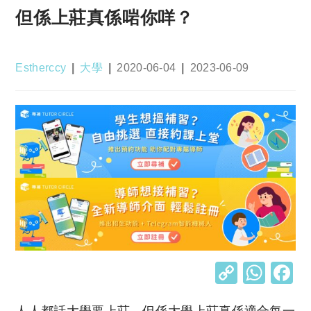
但係上莊真係啱你咩？
Post
Post
Post
Post
Estherccy
大學
2020-06-04
2023-06-09
author:
category:
published:
last
modified:
C
W
o
h