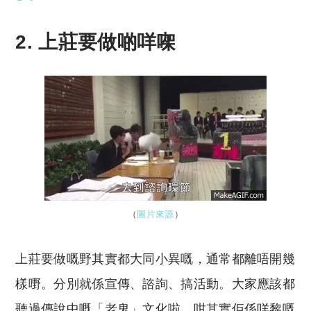
2. 上莊要做啲咩㗎
（
圖片來源
）
上莊要做嘅野其實都大同小異嘅，通常都離唔開幾
樣嘢。分別就係宣傳、諮詢、搞活動。大家應該都
聽過傳說中嘅「老鬼」文化啦。咁其實佢係咩黎嘅