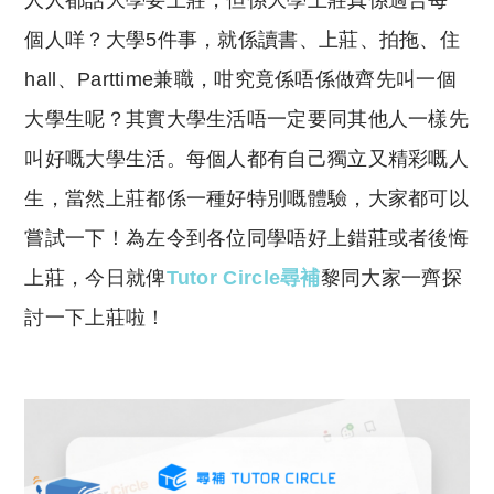
人人都話大學要上莊，但係大學上莊真係適合每一
p
at
y
s
個人咩？大學5件事，就係讀書、上莊、拍拖、住
Li
A
hall、Parttime兼職，咁究竟係唔係做齊先叫一個
n
p
大學生呢？其實大學生活唔一定要同其他人一樣先
k
p
叫好嘅大學生活。每個人都有自己獨立又精彩嘅人
生，當然上莊都係一種好特別嘅體驗，大家都可以
嘗試一下！為左令到各位同學唔好上錯莊或者後悔
上莊，今日就俾
Tutor Circle尋補
黎同大家一齊探
討一下上莊啦！