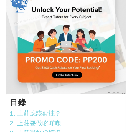
目錄
1. 上莊應該點揀？
2. 上莊要做啲咩㗎