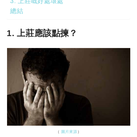
3. 上莊嘅好處壞處
總結
1. 上莊應該點揀？
（
圖片來源
）