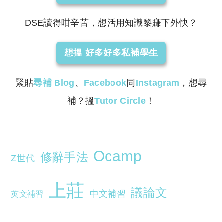
DSE讀得咁辛苦，想活用知識黎賺下外快？
想搵 好多好多私補學生
緊貼
尋補
Blog
、
Facebook
同
Instagram
，想尋
補？搵
Tutor Circle
！
Ocamp
修辭手法
Z世代
上莊
議論文
中文補習
英文補習