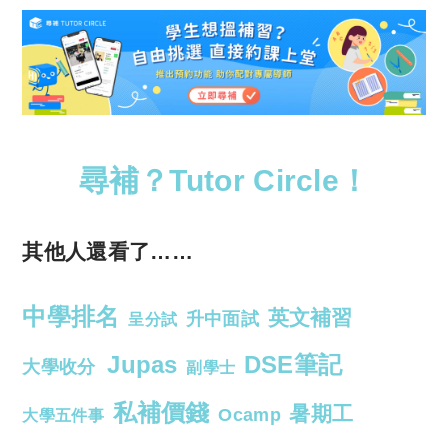
尋補？Tutor Circle！
其他人還看了……
中學排名
英文補習
升中面試
呈分試
Jupas
DSE筆記
大學收分
副學士
私補價錢
暑期工
Ocamp
大學五件事