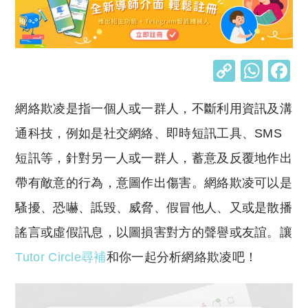
C
W
o
h
網絡欺凌是指一個人或一群人，不斷利用資訊及溝
p
at
y
s
通科技，例如是社交網絡、即時短訊工具、SMS
Li
A
短訊等，針對另一人或一群人，蓄意及反覆地作出
n
p
帶有敵意的行為，意圖作出傷害。網絡欺凌可以是
k
p
騷擾、恐嚇、詆毀、威脅、假冒他人、又或是散播
謠言或虛假訊息，以圖損害對方的聲譽或友誼。讓
Tutor Circle尋補
和你一起分析網絡欺凌吧！