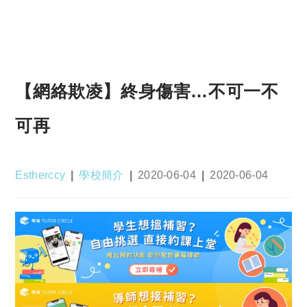
【網絡欺凌】終身傷害…不可一不
可再
Post
Post
Post
Post
Estherccy
學校簡介
2020-06-04
2020-06-04
author:
category:
published:
last
modified: