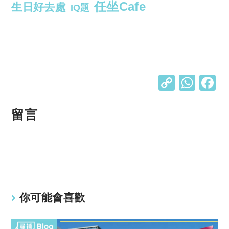
任坐Cafe
生日好去處
IQ題
C
W
o
h
p
at
留言
y
s
Li
A
n
p
k
p
你可能會喜歡