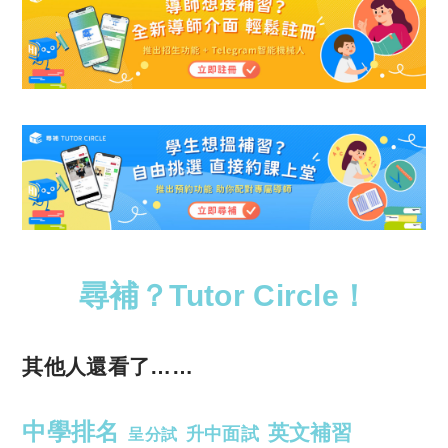
尋補？Tutor Circle！
其他人還看了……
中學排名
英文補習
升中面試
呈分試