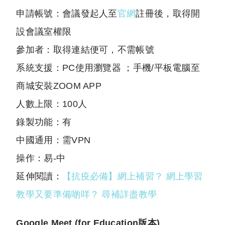
申請帳號：會議發起人至
官網
註冊後，取得開
設會議室權限
參加者：取得連結便可，不需帳號
系統支援：PC使用瀏覽器 ；手機/平板電腦至
商城安裝ZOOM APP
人數上限：100人
錄製功能：有
中國通用：需VPN
操作：易-中
延伸閱讀：
【抗疫必備】網上補習？ 網上學習
教學又要準備啲咩？ 尋補詳盡教學
Google Meet (for Education版本)