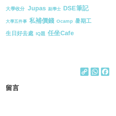
Jupas
DSE筆記
大學收分
副學士
私補價錢
暑期工
Ocamp
大學五件事
任坐Cafe
生日好去處
IQ題
C
W
o
h
p
at
留言
y
s
Li
A
n
p