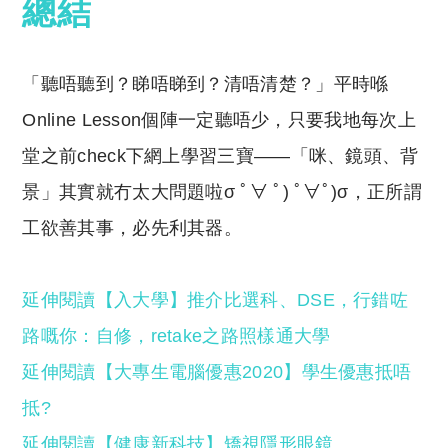
總結
「聽唔聽到？睇唔睇到？清唔清楚？」平時喺
Online Lesson個陣一定聽唔少，只要我地每次上
堂之前check下網上學習三寶——「咪、鏡頭、背
景」其實就冇太大問題啦σ ﾟ∀ ﾟ) ﾟ∀ﾟ)σ，正所謂
工欲善其事，必先利其器。
延伸閱讀【入大學】推介比選科、DSE，行錯咗
路嘅你：自修，retake之路照樣通大學
延伸閱讀【大專生電腦優惠2020】學生優惠抵唔
抵?
延伸閱讀【健康新科技】矯視隱形眼鏡