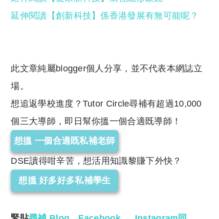
延伸閱讀【創新科技】係香港發展有無可能呢？
此文章純屬blogger個人分享，並不代表本網誌立
場。
想追返學校進度？Tutor Circle尋補有超過10,000
個三大導師，即日幫你搵一個合適既導師！
想搵 一個合適既私補老師
DSE讀得咁辛苦，想活用知識黎賺下外快？
想搵 好多好多私補學生
緊貼
尋補 Blog
、
Facebook
、
Instagram
同