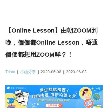
【Online Lesson】由朝ZOOM到
晚，個個都Online Lesson，唔通
個個都想用ZOOM咩？！
Post
Post
Post
Post
Trista
小編分享
2020-06-08
2020-06-08
author:
category:
published:
last
modified: