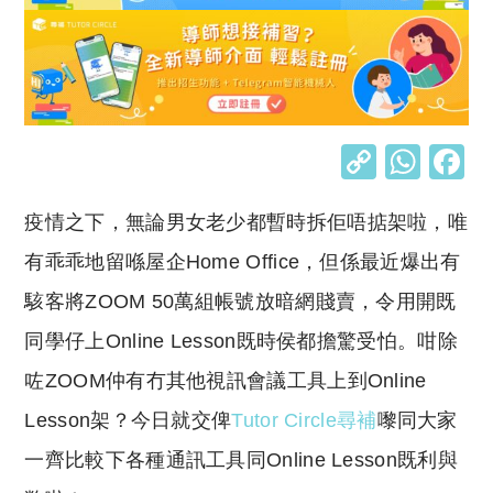
C
W
o
h
疫情之下，無論男女老少都暫時拆佢唔掂架啦，唯
p
at
y
s
有乖乖地留喺屋企Home Office，但係最近爆出有
Li
A
駭客將ZOOM 50萬組帳號放暗網賤賣，令用開既
n
p
同學仔上Online Lesson既時侯都擔驚受怕。咁除
k
p
咗ZOOM仲有冇其他視訊會議工具上到Online
Lesson架？今日就交俾
Tutor Circle尋補
嚟同大家
一齊比較下各種通訊工具同Online Lesson既利與