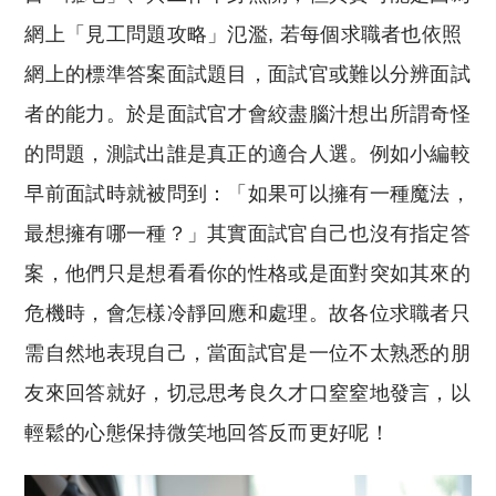
網上「見工問題攻略」氾濫, 若每個求職者也依照
網上的標準答案面試題目，面試官或難以分辨面試
者的能力。於是面試官才會絞盡腦汁想出所謂奇怪
的問題，測試出誰是真正的適合人選。例如小編較
早前面試時就被問到：「如果可以擁有一種魔法，
最想擁有哪一種？」其實面試官自己也沒有指定答
案，他們只是想看看你的性格或是面對突如其來的
危機時，會怎樣冷靜回應和處理。故各位求職者只
需自然地表現自己，當面試官是一位不太熟悉的朋
友來回答就好，切忌思考良久才口窒窒地發言，以
輕鬆的心態保持微笑地回答反而更好呢！