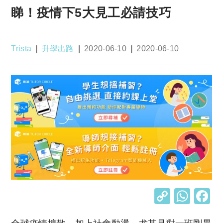
睇！疫情下5大見工必請技巧
Post
Post
Post
Post
Trista
升學出路
2020-06-10
2020-06-10
author:
category:
published:
last
modified:
C
W
o
h