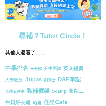
尋補？Tutor Circle！
其他人還看了……
中學排名
英文補習
升中面試
呈分試
Jupas
DSE筆記
大學收分
副學士
私補價錢
暑期工
Ocamp
大學五件事
任坐Cafe
生日好去處
IQ題