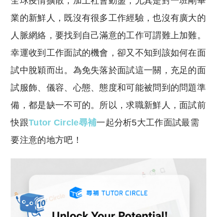
全球疫情擴散，加上社會動盪，尤其是對一班剛畢
p
at
y
s
業的新鮮人，既沒有很多工作經驗，也沒有廣大的
Li
A
人脈網絡，要找到自己滿意的工作可謂難上加難。
n
p
幸運收到工作面試的機會，卻又不知到該如何在面
k
p
試中脫穎而出。為免失落於面試這一關，充足的面
試服飾、儀容、心態、態度和可能被問到的問題準
備，都是缺一不可的。所以，求職新鮮人，面試前
快跟
Tutor Circle尋補
一起分析5大工作面試最需
要注意的地方吧！