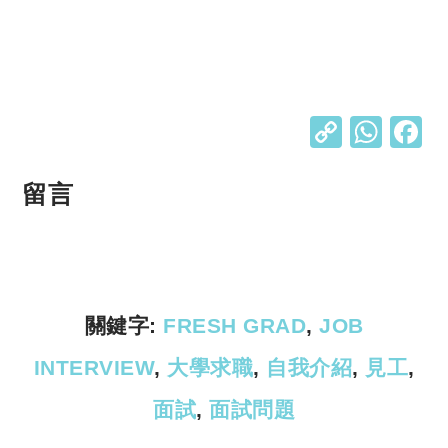
C
W
o
h
p
at
留言
y
s
Li
A
n
p
k
p
關鍵字:
FRESH GRAD
,
JOB
INTERVIEW
,
大學求職
,
自我介紹
,
見工
,
面試
,
面試問題