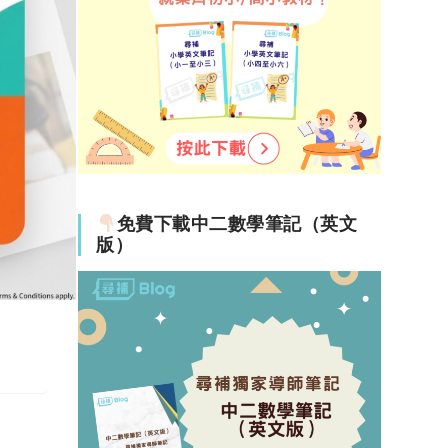
免費下載中二數學筆記（英文
版）