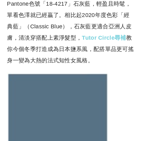
y
s
Pantone色號「18-4217」石灰藍，輕盈且時髦，
Li
A
單看色澤就已經贏了。相比起2020年度色彩「經
n
p
典藍」（Classic Blue），石灰藍更適合亞洲人皮
k
p
膚，清淡穿搭配上素淨髮型，
Tutor Circle尋補
教
你今個冬季打造成為日本鹽系風，配搭單品更可搖
身一變為大熱的法式知性女風格。