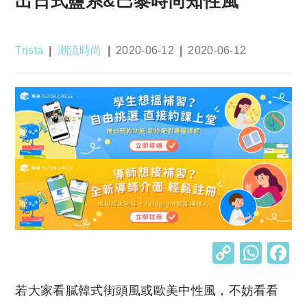
出日式鹽系&巴黎時尚知性風
Post
Post
Post
Post
Trista
潮流時尚
2020-06-12
2020-06-12
author:
category:
published:
last
modified:
C
W
o
h
若大家看膩韓式街頭風或歐美中性風，不妨看看
p
at