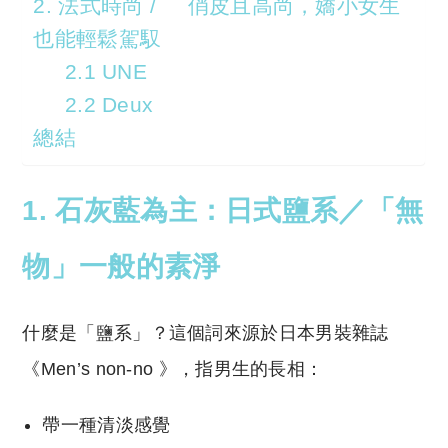
2. 法式時尚 / 俏皮且高尚，嬌小女生
也能輕鬆駕馭
2.1 UNE
2.2 Deux
總結
1. 石灰藍為主：日式鹽系／「無
物」一般的素淨
什麼是「鹽系」？這個詞來源於日本男裝雜誌
《Men’s non-no 》，指男生的長相：
帶一種清淡感覺