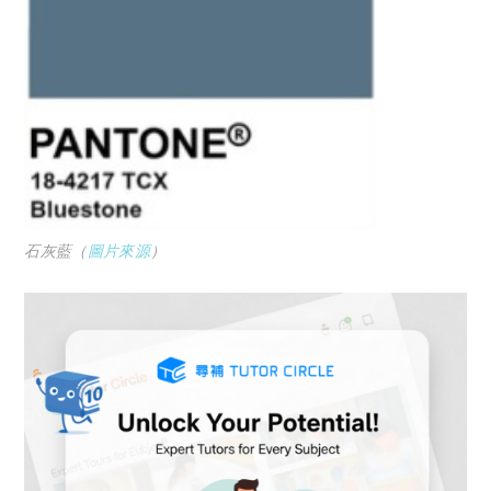
石灰藍（
圖片來源
）