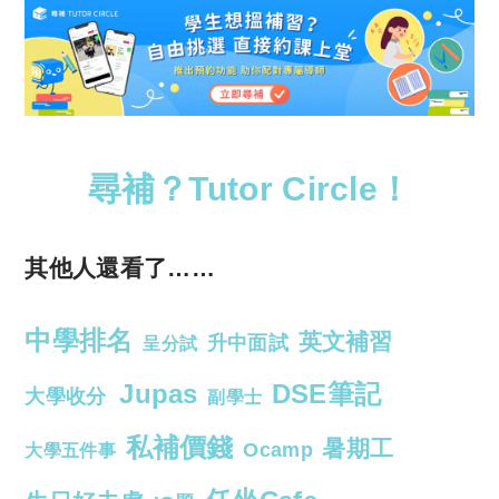
尋補？Tutor Circle！
其他人還看了……
中學排名
英文補習
升中面試
呈分試
Jupas
DSE筆記
大學收分
副學士
私補價錢
暑期工
Ocamp
大學五件事