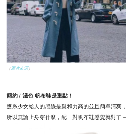
（
圖片來源
）
簡約 / 淺色 帆布鞋是重點！
鹽系少女給人的感覺是親和力高的並且簡單清爽，
所以無論上身穿什麼，配一對帆布鞋感覺就對了～