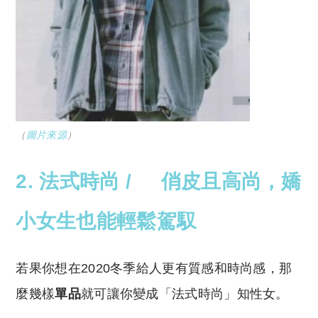
（
圖片來源
）
2. 法式時尚 / 俏皮且高尚，嬌
小女生也能輕鬆駕馭
若果你想在2020冬季給人更有質感和時尚感，那
麼幾樣
單品
就可讓你變成「法式時尚」知性女。