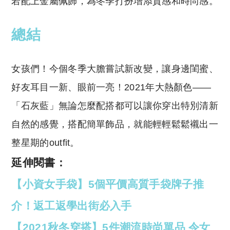
若配上金屬佩飾，為冬季打扮增添質感和時尚感。
總結
女孩們！今個冬季大膽嘗試新改變，讓身邊閨蜜、
好友耳目一新、眼前一亮！2021年大熱顏色——
「石灰藍」無論怎麼配搭都可以讓你穿出特別清新
自然的感覺，搭配簡單飾品，就能輕輕鬆鬆襯出一
整星期的outfit。
延伸閱書：
【小資女手袋】5個平價高質手袋牌子推
介！返工返學出街必入手
【2021秋冬穿搭】5件潮流時尚單品 令女