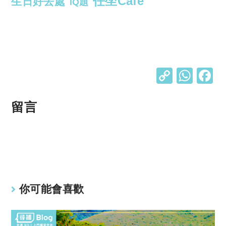
任坐Cafe
生日好去處
IQ題
C
W
o
h
p
at
留言
y
s
Li
A
n
p
k
p
你可能會喜歡