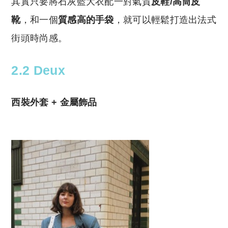
其實只要將石灰藍大衣配一對氣質
皮鞋/高筒皮
靴
，和一個
質感高的手袋
，就可以輕鬆打造出法式
街頭時尚感。
2.2 Deux
西裝外套 + 金屬飾品