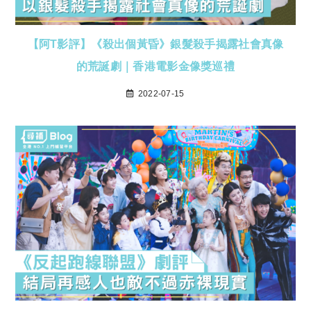
【阿T影評】《殺出個黃昏》銀髮殺手揭露社會真像
的荒誕劇｜香港電影金像獎巡禮
2022-07-15