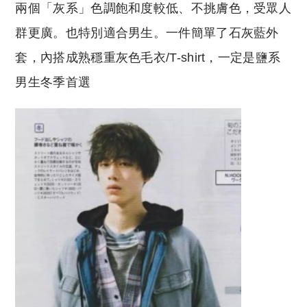
兩個「灰系」色調飽和度較低、不挑膚色，受眾人
群更廣。也特別適合男生。一件簡單了石灰藍外
套，內搭成熟穩重灰色毛衣/T-shirt，一定是鹽系
男生冬季首選