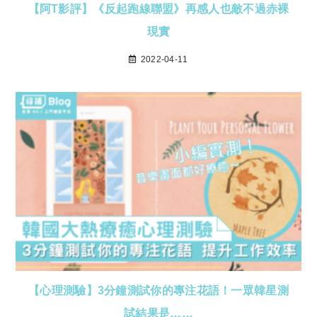
【阿T影評】《反起跑線聯盟》再感人也敵不過赤裸
現實
2022-04-11
【心理測驗】3分鐘測試你的專注花語！一眾韓星測
試結果是……