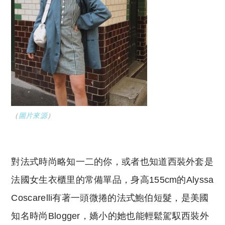
（
圖片來源
）
對法式時尚略知一二的你，或者也知道西裝外套是
法國女生衣櫃里的常備單品，身高155cm的Alyssa
Coscarelli有著一頭微捲的法式鮑伯短髮，是美國
知名時尚Blogger，嬌小的她也能輕鬆駕馭西裝外