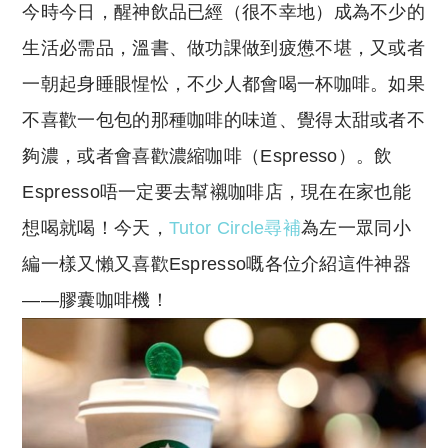
今時今日，醒神飲品已經（很不幸地）成為不少的
p
at
y
s
生活必需品，溫書、做功課做到疲憊不堪，又或者
Li
A
一朝起身睡眼惺忪，不少人都會喝一杯咖啡。如果
n
p
不喜歡一包包的那種咖啡的味道、覺得太甜或者不
k
p
夠濃，或者會喜歡濃縮咖啡（Espresso）。飲
Espresso唔一定要去幫襯咖啡店，現在在家也能
想喝就喝！今天，
Tutor Circle
尋補
為左一眾同小
編一樣又懶又喜歡Espresso嘅各位介紹這件神器
——膠囊咖啡機！