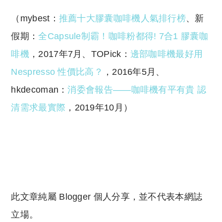
（mybest：
推薦十大膠囊咖啡機人氣排行榜
、新
假期：
全
Capsule
制霸！咖啡粉都得
! 7
合
1
膠囊咖
啡機
，2017年7月、TOPick：
邊部咖啡機最好用
Nespresso
性價比高？
，2016年5月、
hkdecoman：
消委會報告——咖啡機有平有貴
認
清需求最實際
，2019年10月）
此文章純屬 Blogger 個人分享，並不代表本網誌
立場。