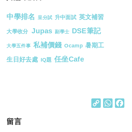
中學排名
英文補習
升中面試
呈分試
Jupas
DSE筆記
大學收分
副學士
私補價錢
暑期工
Ocamp
大學五件事
任坐Cafe
生日好去處
IQ題
C
W
o
h
p
at
留言
y
s