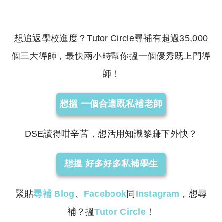
想追返學校進度？Tutor Circle尋補有超過35,000
個三大導師，最快兩小時幫你搵一個優秀既上門導
師！
想搵 一個合適既私補老師
DSE讀得咁辛苦，想活用知識黎賺下外快？
想搵 好多好多私補學生
緊貼
尋補
Blog
、
Facebook
同
Instagram
，想尋
補？搵
Tutor Circle
！