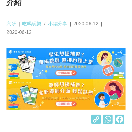
介紹
Post
Post
Post
六研
吃喝玩樂
/
小編分享
2020-06-12
author:
category:
published:
Post
2020-06-12
last
modified:
C
W
o
h