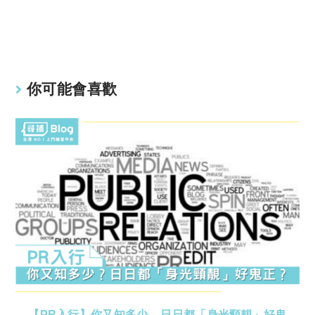
Li
A
n
p
k
p
你可能會喜歡
【PR入行】你又知多少 – 日日都「身光頸靚」好鬼