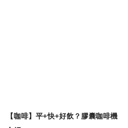
【咖啡】平+快+好飲？膠囊咖啡機