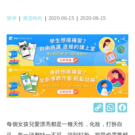
Post
Post
Post
Post
望伊
潮流時尚
2020-06-15
2020-06-15
author:
category:
published:
last
modified:
C
W
o
h
每個女孩兒愛漂亮都是一種天性，化妝，打扮自
p
at
己，每一項都缺一不可。說到打扮，指甲也需要精