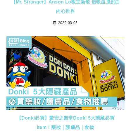
【Mr. Stranger】Anson Lo教主新歌 借吸血鬼剖白
內心世界
2022-03-03
【Donki必買】驚安之殿堂Donki 5大隱藏必買
item！藥妝｜護膚品｜食物