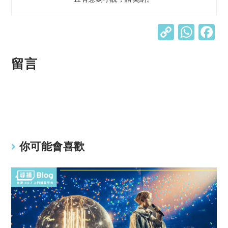
C
W
o
h
p
at
留言
y
s
Li
A
n
p
k
p
你可能會喜歡