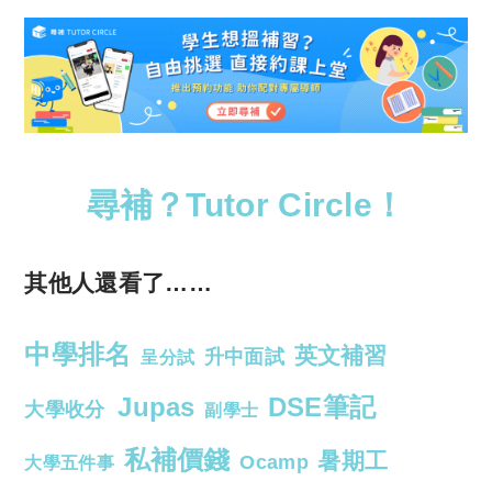
尋補？Tutor Circle！
其他人還看了……
中學排名
英文補習
升中面試
呈分試
Jupas
DSE筆記
大學收分
副學士
私補價錢
暑期工
Ocamp
大學五件事