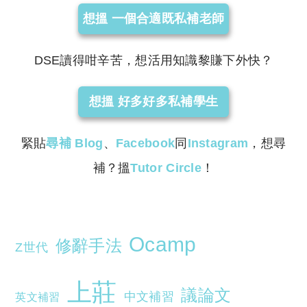
想搵 一個合適既私補老師
DSE讀得咁辛苦，想活用知識黎賺下外快？
想搵 好多好多私補學生
緊貼
尋補
Blog
、
Facebook
同
Instagram
，想尋
補？搵
Tutor Circle
！
Ocamp
修辭手法
Z世代
上莊
議論文
中文補習
英文補習