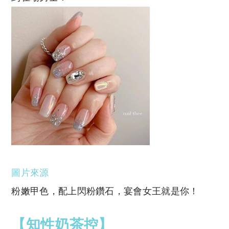
圖片來源
粉嫩甲色，配上閃粉鑽石，宴會女王就是你！
【知性奶茶控】