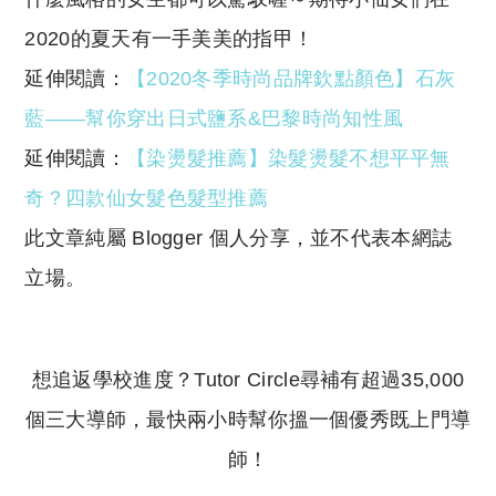
2020的夏天有一手美美的指甲！
延伸閱讀：
【2020冬季時尚品牌欽點顏色】石灰
藍——幫你穿出日式鹽系&巴黎時尚知性風
延伸閱讀：
【染燙髮推薦】染髮燙髮不想平平無
奇？四款仙女髮色髮型推薦
此文章純屬 Blogger 個人分享，並不代表本網誌
立場。
想追返學校進度？Tutor Circle尋補有超過35,000
個三大導師，最快兩小時幫你搵一個優秀既上門導
師！