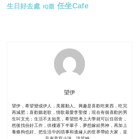
任坐Cafe
生日好去處
IQ題
望伊
望伊，希望變成伊人，美麗動人。興趣是喜歡吃東西，吃完
再減肥；喜歡聽老歌，情歌最愛李聖傑；現在有個喜歡的男
生叫文光；生活不太如意，希望想考上大學就可以住宿舍，
然後找份好工作，供樓過下半輩子，夢想嫁給男神，再加上
養條狗也好。把生活中的瑣事和邊緣人的世界帶給大家，並
且有意寫小說，請笑納。