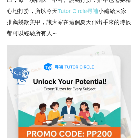
y
s
Li
A
心地打扮，所以今天
Tutor Circle
尋補
小編給大家
n
p
推薦幾款美甲，讓大家在這個夏天伸出手來的時候
k
p
都可以經驗所有人～