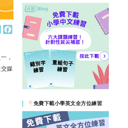
W
F
h
a
at
c
s
e
之一，
A
b
社交媒
p
o
p
o
k
免費下載小學英文全方位練習