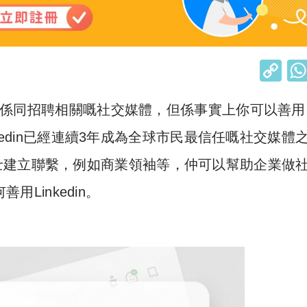
C
o
想起佢係同招聘相關嘅社交媒體，但係事實上你可以善用
p
y
inkedin已經連續3年成為全球市民最信任嘅社交媒體
Li
士建立聯繫，例如商業領袖等，仲可以幫助企業做
n
用Linkedin。
k