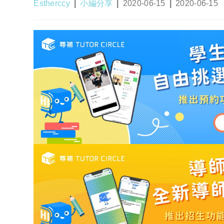
Post
Post
Post
Post
Estherccy
小編分享
2020-06-15
2020-06-15
author:
category:
published:
last
modified: