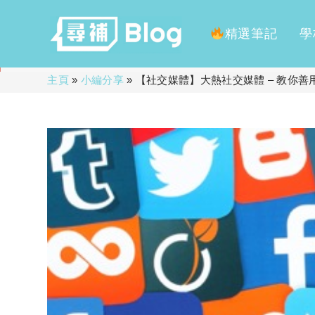
精選筆記
學
Skip
主頁
»
小編分享
»
【社交媒體】大熱社交媒體 – 教你善用L
to
content