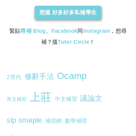
想搵 好多好多私補學生
緊貼
尋補
Blog
、
Facebook
同
Instagram
，想尋
補？搵
Tutor Circle
！
Ocamp
修辭手法
Z世代
上莊
議論文
中文補習
英文補習
slp smaple
補習網
數學補習