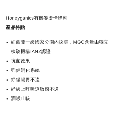
Honeyganics有機麥蘆卡蜂蜜
產品特點
紐西蘭一級國家公園內採集，MGO含量由獨立
檢驗機構IANZ認證
抗菌效果
強健消化系統
紓緩腸胃不適
紓緩上呼吸道敏感不適
潤喉止咳