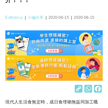
Post
Post
Post
Post
Estherccy
小編分享
2020-06-15
2020-06-15
author:
category:
published:
last
modified:
C
W
o
h
現代人生活食無定時，成日食埋啲無益同加工嘅
p
at