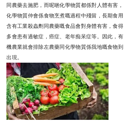
同農藥去施肥，而呢啲化學物質都係對人體有害，
化學物質仲會係食物烹煮嘅過程中殘留，長期食用
含有工業殺蟲劑同農藥嘅食品會對身體有害，食得
多會患有過敏症，癌症、老年痴呆症等。因此，有
機農業就會排除左農藥同化學物質係我地嘅食物到
出現。