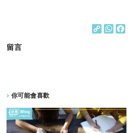
C
W
o
h
p
at
留言
y
s
Li
A
n
p
k
p
你可能會喜歡