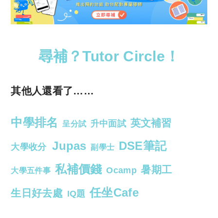
尋補？Tutor Circle！
其他人還看了……
中學排名
英文補習
升中面試
呈分試
Jupas
DSE筆記
大學收分
副學士
私補價錢
暑期工
Ocamp
大學五件事
任坐Cafe
生日好去處
IQ題