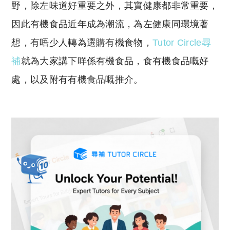
y
s
野，除左味道好重要之外，其實健康都非常重要，
Li
A
因此有機食品近年成為潮流，為左健康同環境著
n
p
想，有唔少人轉為選購有機食物，
Tutor Circle尋
k
p
補
就為大家講下咩係有機食品，食有機食品嘅好
處，以及附有有機食品嘅推介。