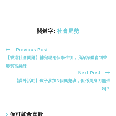
y
s
Li
A
n
p
k
p
關鍵字:
社會局勢
Previous Post
Read
【香港社會問題】補完呢兩個學生後，我深深體會到香
more
articles
港貧富懸殊……
Next Post
【課外活動】孩子參加N個興趣班，但係周身刀無張
利？
你可能會喜歡