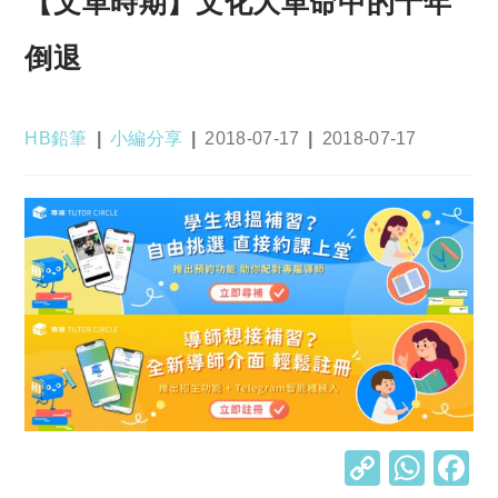
【文革時期】文化大革命中的十年
倒退
Post
Post
Post
Post
HB鉛筆
小編分享
2018-07-17
2018-07-17
author:
category:
published:
last
modified:
C
W