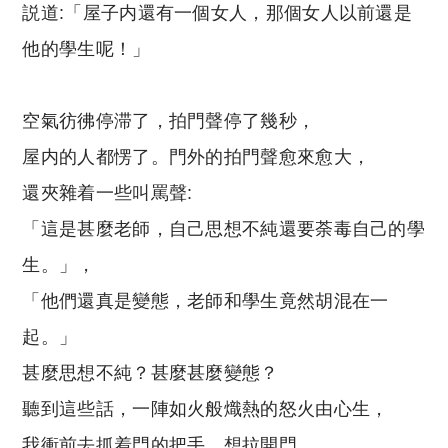
説道:「屋子内還有一個女人，那個女人以前還是
他的學生呢！」
空氣彷彿停滞了，拍門聲停了幾秒，
屋内的人都愣了。門外的拍門聲愈來愈大，
還夾雜着一些叫罵聲
:
「這是甚麼老師，自己思想不純還要荼毒自己的學
生。」，
「他們還真是變態，老師和學生竟然胡混在一
起。」
甚麼思想不純？甚麼甚麼變態？
聽到這些話，一陣如火般熾熱的怒火由心生，
我衝前去抓着門的把手，想拉開門，