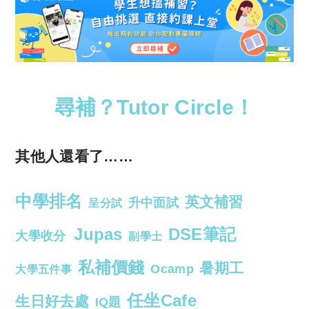
尋補？Tutor Circle！
其他人還看了……
中學排名
英文補習
升中面試
呈分試
Jupas
DSE筆記
大學收分
副學士
私補價錢
暑期工
Ocamp
大學五件事
任坐Cafe
生日好去處
IQ題