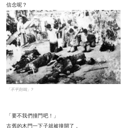
信念呢？
「不平則嗚」?
「要不我們撞門吧！」
古舊的木門一下子就被撞開了，