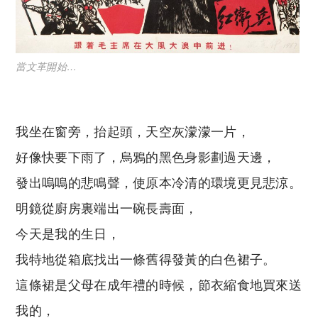
當文革開始…
我
坐在窗旁，抬起頭，天空灰濛濛一片，
好像快要下雨了，烏鴉的黑色身影劃過天邊，
發出嗚嗚的悲鳴聲，使原本冷清的環境更見悲涼。
明鏡從廚房裏端出一碗長壽面，
今天是我的生日，
我特地從箱底找出一條舊得發黃的白色裙子。
這條裙是父母在成年禮的時候，節衣縮食地買來送
我的，