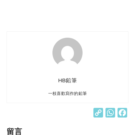
HB鉛筆
一枝喜歡寫作的鉛筆
C
W
o
h
p
at
留言