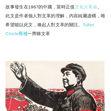
o
h
故事發生在1967的中國，當時正值
文化大革命
。
p
at
y
s
此文是作者個人對文革的理解，内容純屬虚構，
唯
Li
A
希望能以此文，喚起人對文革的關注。
Tutor
n
p
Circle尋補
一齊睇文革
k
p