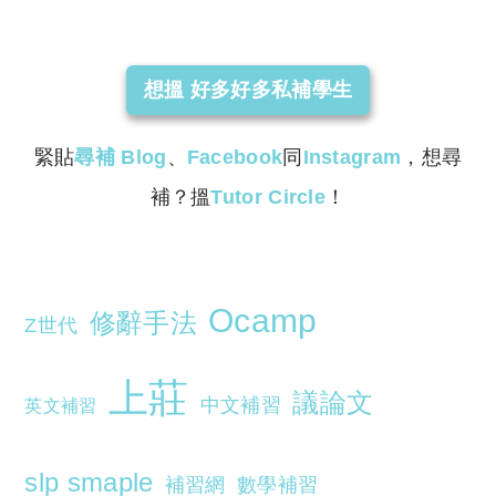
Copyright © 2023 Tutor Circle 尋補. All rights
reserved. 此文章未經許可，不得轉載。
想搵 好多好多私補學生
緊貼
尋補
Blog
、
Facebook
同
Instagram
，想尋
補？搵
Tutor Circle
！
Ocamp
修辭手法
Z世代
上莊
議論文
中文補習
英文補習
slp smaple
補習網
數學補習