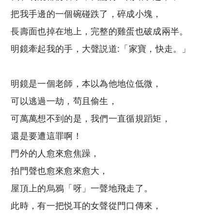
把我手邊的一個碗碰跌了，碎成小塊，
長壽面也掉在地上，完整的雞蛋也破成兩半。
明鏡牽起我的手，大聲説道:「家寶，快走。」
明鏡是一個老師，本以為他地位低微，
可以逃過一劫，茍且偷生，
可萬萬想不到的是，我們一直循規蹈矩，
還是要遭這罪啊！
門外的人愈來愈焦躁，
拍門聲也愈來愈來愈大，
屋頂上的烏鴉「呀」一聲地飛走了。
此時，有一把悦耳的女聲從門口傳來，