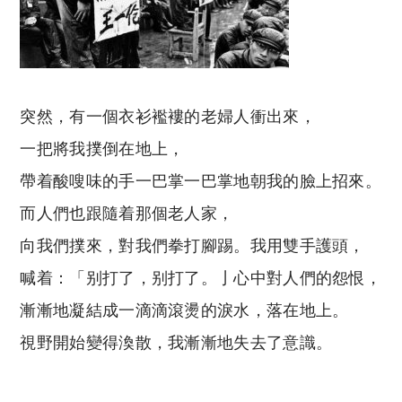
突然，有一個衣衫襤褸的老婦人衝出來，
一把將我撲倒在地上，
帶着酸嗖味的手一巴掌一巴掌地朝我的臉上招來
。
而人們也跟隨着那個老人家，
向我們撲來，對我們拳打腳踢。我用雙手護頭，
喊着：「别打了，别打了。亅心中對人們的怨恨，
漸漸地凝結成一滴滴滾燙的淚水，落在地上。
視野開始變得渙散，我漸漸地失去了意識。