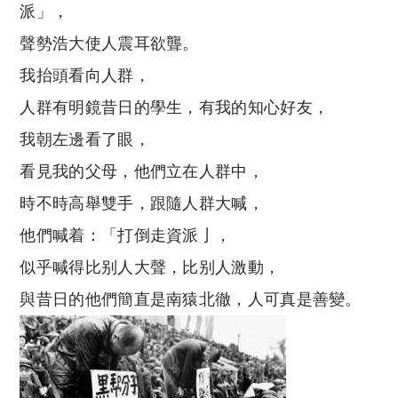
派」，
聲勢浩大使人震耳欲聾。
我抬頭看向人群，
人群有明鏡昔日的學生，有我的知心好友，
我朝左邊看了眼，
看見我的父母，他們立在人群中，
時不時高舉雙手，跟隨人群大喊，
他們喊着：「打倒走資派亅，
似乎喊得比别人大聲，比别人激動，
與昔日的他們簡直是南猿北徹，人可真是善變。