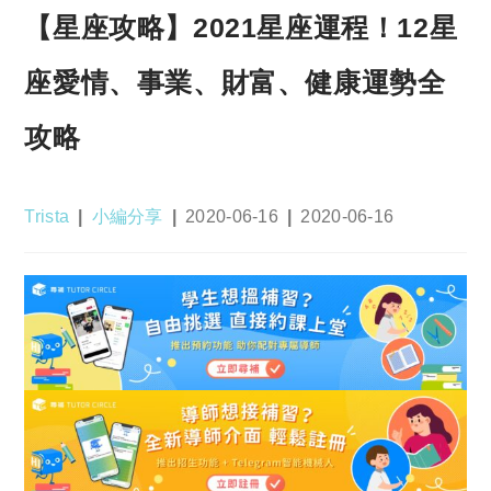
【星座攻略】2021星座運程！12星
座愛情、事業、財富、健康運勢全
攻略
Post
Post
Post
Post
Trista
小編分享
2020-06-16
2020-06-16
author:
category:
published:
last
modified: