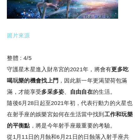
圖片來源
整體 : 4/5
守護星木星進入財帛宮的2021年，將會有
更多吃
喝玩樂的機會找上門
，因此新一年更渴望荷包滿
滿，才能享受
多采多姿
、
自由自在
的生活。
隨後6月28日起至2021年初，代表行動力的火星也
在射手座的娛樂宮如何在生活當中找到
工作和玩樂
的平衡點
，將是今年射手座最重要的考驗。
從1月11日的月蝕和6月21日的日蝕落入射手座共