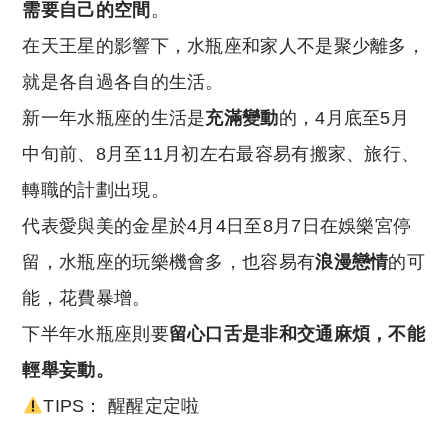
需要自己的空間
。
在天王星的影響下，水瓶座和家人不是聚少離多，
就是各自過各自的生活。
新一年水瓶座的生活是
充滿變動
的，4月底至5月
中旬前、8月至11月初左右最容易有搬家、旅行、
轉職的計劃出現。
代表愛與美的金星於4月4日至8月7日在娛樂宮停
留，水瓶座的玩樂機會多，也容易有
浪漫戀情
的可
能，花費暴增。
下半年水瓶座則要
留心口舌是非和交通麻煩，不能
輕舉妄動。
TIPS： 醒醒定定啦