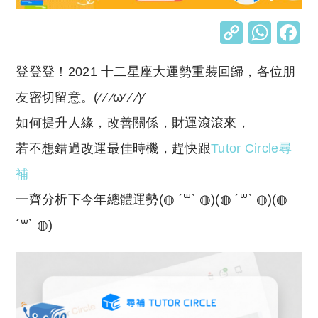
C
W
o
h
登登登！2021 十二星座大運勢重裝回歸，各位朋
p
at
y
s
友密切留意。(⁄ ⁄ ⁄ω⁄ ⁄ ⁄)⁄
Li
A
如何提升人緣，改善關係，財運滾滾來，
n
p
若不想錯過改運最佳時機，趕快跟
Tutor Circle尋
k
p
補
一齊分析下今年總體運勢(◍ ´꒳` ◍)(◍ ´꒳` ◍)(◍
´꒳` ◍)