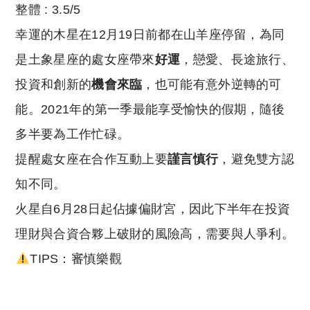
整體 : 3.5/5
幸運的木星在12月19日前都在山羊座停留，為同
是土象星座的處女座帶來
好運
，戀愛、長途旅行、
投資和創新的
機會來臨
，也可能有意外逆轉的可
能。2021年的第一季最能享受愉快的假期，隨後
多半要為工作忙碌。
提醒處女座在合作互動上要
謹言慎行
，避免雙方認
知不同。
火星自6月28日起佔據偏財宮，因此下半年在投資
理財與合資合夥上破財的風險高，需要與人爭利。
TIPS：審慎樂觀