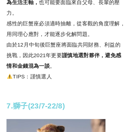
為生活主軸，
也可能要面臨來自父母、長輩的壓
力。
感性的巨蟹座必須適時抽離，從客觀的角度理解，
用同理心應對，才能逐步化解問題。
由於12月中旬後巨蟹座將面臨共同財務、利益的
挑戰，因此2021年更要
謹慎地選對夥伴，避免感
情和金錢混為一談
。
TIPS：謹慎選人
7.獅子(23/7-22/8)