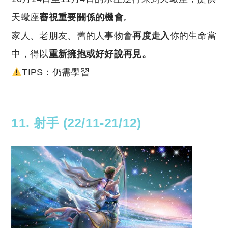
天蠍座
審視重要關係的機會
。
家人、老朋友、舊的人事物會
再度走入
你的生命當
中，得以
重新擁抱或好好說再見。
TIPS：仍需學習
11. 射手 (22/11-21/12)