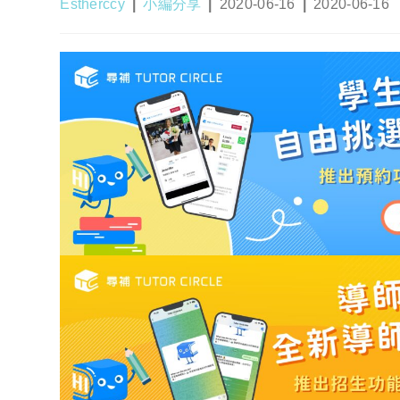
Post
Post
Post
Post
Estherccy
小編分享
2020-06-16
2020-06-16
author:
category:
published:
last
modified: