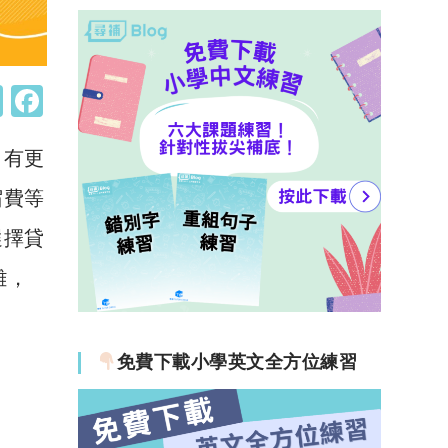
W
F
h
a
，有更
at
c
s
e
宿費等
A
b
選擇貸
p
o
難，
p
o
k
免費下載小學英文全方位練習