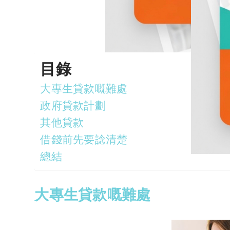
目錄
大專生貸款嘅難處
政府貸款計劃
其他貸款
借錢前先要諗清楚
總結
大專生貸款嘅難處