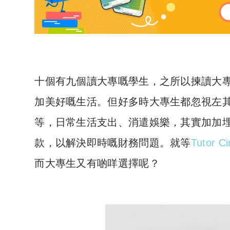
十個有九個讀大專嘅學生，之所以揀讀大
加美好嘅生活。但好多時大專生都忽視左
等，日常生活支出、消遣娛樂，其實加加
款，以解決即時嘅財務問題。就等
Tutor C
而大專生又有啲咩選擇呢？