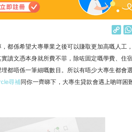
C
o
專，都係希望大專畢業之後可以賺取更加高嘅人工
p
y
其實讀文憑本身就所費不菲，除咗固定嘅學費、住
Li
埋埋都唔係一筆細嘅數目。所以有唔少大專生都會
n
ircle尋補
同你一齊睇下，大專生貸款會遇上啲咩困
k