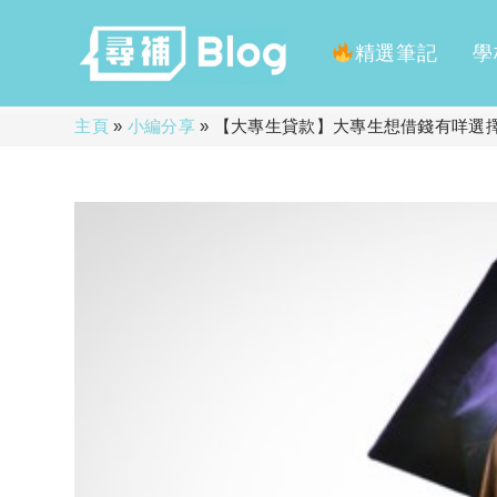
精選筆記
學
Skip
主頁
»
小編分享
»
【大專生貸款】大專生想借錢有咩選
to
content