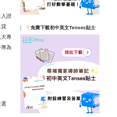
收入證
供貸
免費下載初中英文Tenses貼士
嘅大專
少專為
佳選