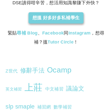
DSE讀得咁辛苦，想活用知識黎賺下外快？
想搵 好多好多私補學生
緊貼
尋補
Blog
、
Facebook
同
Instagram
，想尋
補？搵
Tutor Circle
！
Ocamp
修辭手法
Z世代
上莊
議論文
中文補習
英文補習
slp smaple
補習網
數學補習