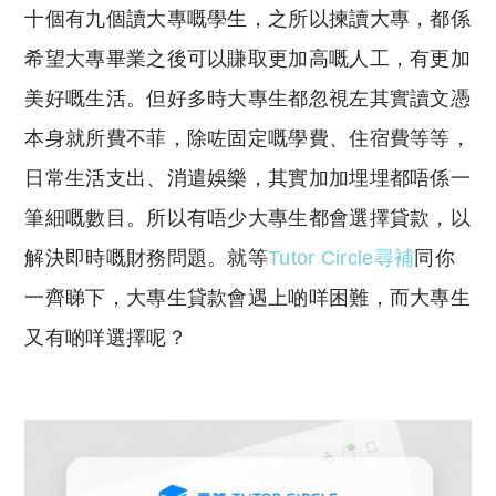
十個有九個讀大專嘅學生，之所以揀讀大專，都係
p
at
y
s
希望大專畢業之後可以賺取更加高嘅人工，有更加
Li
A
美好嘅生活。但好多時大專生都忽視左其實讀文憑
n
p
本身就所費不菲，除咗固定嘅學費、住宿費等等，
k
p
日常生活支出、消遣娛樂，其實加加埋埋都唔係一
筆細嘅數目。所以有唔少大專生都會選擇貸款，以
解決即時嘅財務問題。就等
Tutor Circle尋補
同你
一齊睇下，大專生貸款會遇上啲咩困難，而大專生
又有啲咩選擇呢？