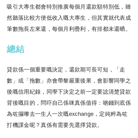
吸引大專生都會特別推廣每個月還款額特別低，雖
然聽落比較方便低收入嘅大專生，但其實就代表成
筆數拖長左來還，每個月利疊利，有排都未還晒。
總結
貸款係一個重要嘅決定，還款期可長可短，「走
數」或「拖數」亦會帶黎嚴重後果，會影響同學之
後嘅信用紀錄，同學下決定之前一定要諗清楚貸款
背後嘅目的，問吓自己係咪真係值得：啲錢到底係
為咗攞嚟去一生人一次嘅exchange，定純粹為咗
打機課金呢？真係有需要先選擇貸款。