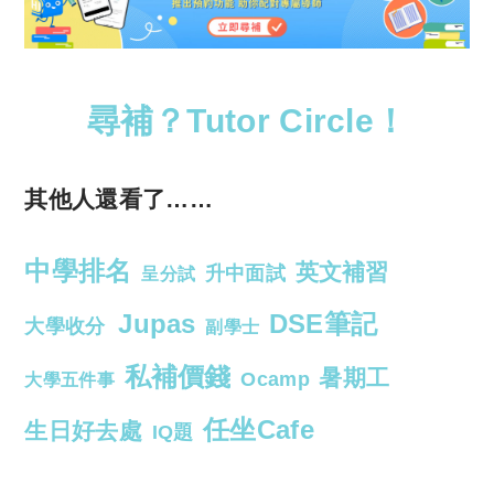
尋補？Tutor Circle！
其他人還看了……
中學排名
英文補習
升中面試
呈分試
Jupas
DSE筆記
大學收分
副學士
私補價錢
暑期工
Ocamp
大學五件事
任坐Cafe
生日好去處
IQ題