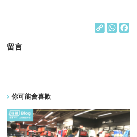
C
W
o
h
p
at
留言
y
s
Li
A
n
p
k
p
你可能會喜歡