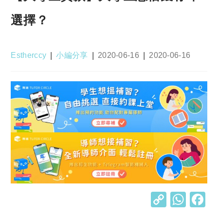
選擇？
Post
Post
Post
Post
Estherccy
小編分享
2020-06-16
2020-06-16
author:
category:
published:
last
modified:
C
W
o
h