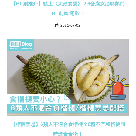
【BL劇推介】點止《大叔的愛》？6套腐女必睇熱門
BL劇集/電影！
2021-07-02
【榴槤禁忌】6類人不適合食榴槤？6種不宜和榴槤同
時進食食物！