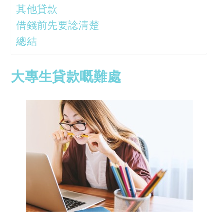
其他貸款
借錢前先要諗清楚
總結
大專生貸款嘅難處