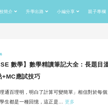
校簡介
升學出路
小編分享
親子專欄
略
DSE 數學】數學精讀筆記大全：長題目
點+MC應試技巧
理通百理明，明白了計算可變簡單」相信對於每個
學生都是一種回憶，這正是…
更多