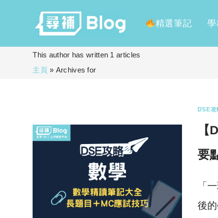
精選筆記
學
Skip
This author has written 1 articles
to
主頁
»
Archives for
content
DSE攻
【
要
「一
後的