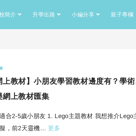
校簡介
升學出路
小編分享
親子專欄
欄
網上教材】小朋友學習教材邊度有？學術
樂網上教材匯集
適合2-5歲小朋友 1. Lego主題教材 我想推介Leg
擬，前2天靈機…
更多