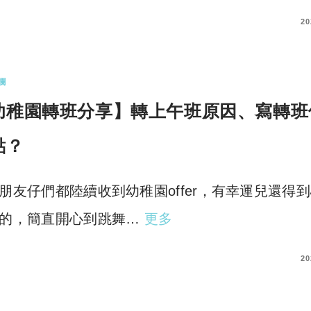
COMMENTS
20
欄
幼稚園轉班分享】轉上午班原因、寫轉班
點？
朋友仔們都陸續收到幼稚園offer，有幸運兒還得
的，簡直開心到跳舞…
更多
COMMENTS
20