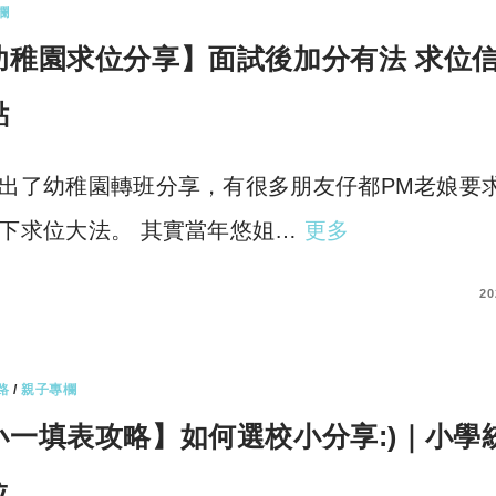
欄
幼稚園求位分享】面試後加分有法 求位信
點
出了幼稚園轉班分享，有很多朋友仔都PM老娘要
下求位大法。 其實當年悠姐…
更多
COMMENTS
20
路
/
親子專欄
小一填表攻略】如何選校小分享:)｜小學
位