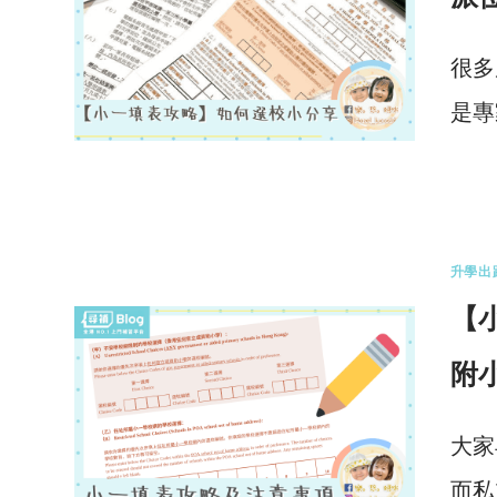
很多
是專
0 
升學出
【
附小
大家
而私