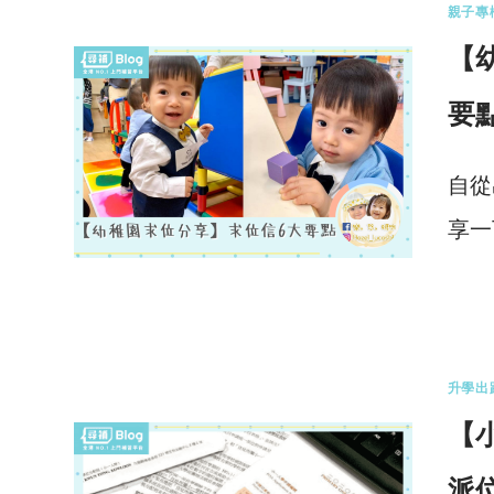
親子專
【
要
自從
享一
0 
升學出
【
派