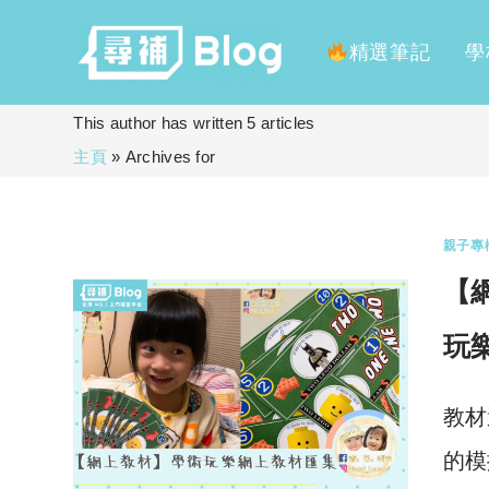
精選筆記
學
Skip
This author has written 5 articles
to
主頁
»
Archives for
content
親子專
【
玩
教材
的模