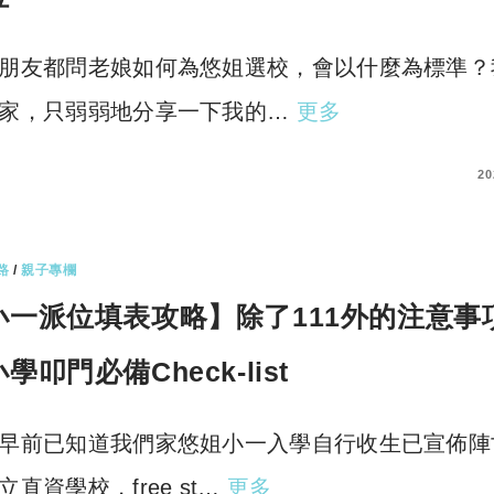
朋友都問老娘如何為悠姐選校，會以什麼為標準？
家，只弱弱地分享一下我的…
更多
COMMENTS
20
路
/
親子專欄
小一派位填表攻略】除了111外的注意事
學叩門必備Check-list
早前已知道我們家悠姐小一入學自行收生已宣佈陣
立直資學校，free st…
更多