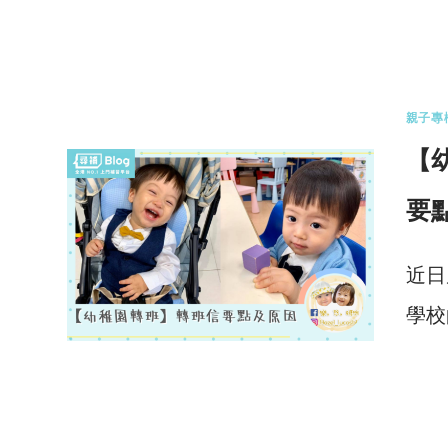
0 
親子專
【
要
近日
學校
0 