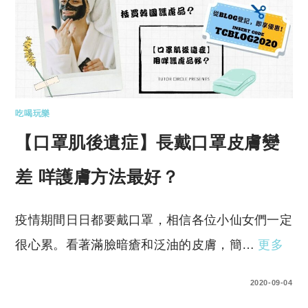
吃喝玩樂
【口罩肌後遺症】長戴口罩皮膚變
差 咩護膚方法最好？
疫情期間日日都要戴口罩，相信各位小仙女們一定
很心累。看著滿臉暗瘡和泛油的皮膚，簡…
更多
0 COMMENTS
2020-09-04