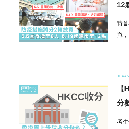
1
特首
寬，
0 
JUPAS
【
分
考生