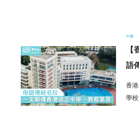
0 
中學
【
語
香港
學校
3 