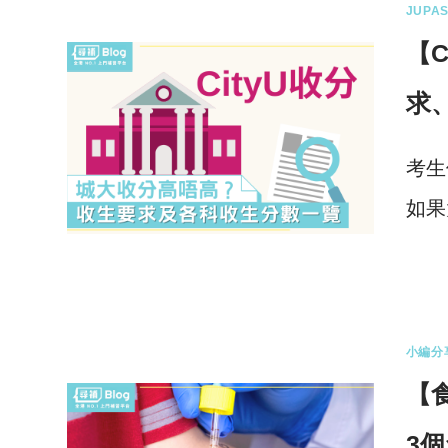
JUPAS
【C
求
考生
如果
0 
小編分
【
3