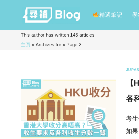
精選筆記
學
Skip
This author has written 145 articles
to
主頁
»
Archives for
»
Page 2
content
JUPAS
【H
各
考生
如果