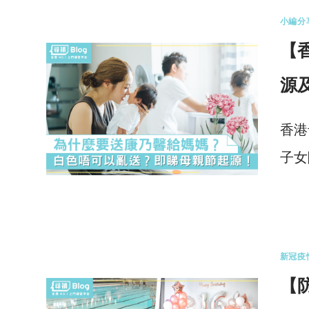
小編分
【
源
香港
子女
0 
新冠疫
【防