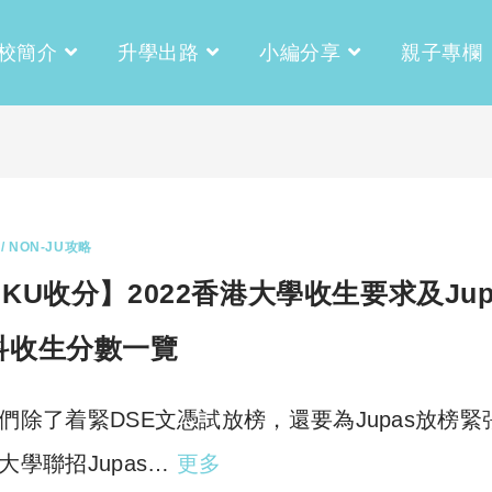
校簡介
升學出路
小編分享
親子專欄
/ NON-JU攻略
KU收分】2022香港大學收生要求及Jup
科收生分數一覽
們除了着緊DSE文憑試放榜，還要為Jupas放榜緊
大學聯招Jupas…
更多