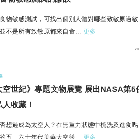
食物敏感測試，可找出個別人體對哪些致敏原過敏
並不是所有致敏原都來自食…
更多
COMMENT
20
樂
太空世紀》專題文物展覽 展出NASA第5
私人收藏！
否想過成為太空人？在無重力狀態中梳洗及進食嗎
的五、六十年代美蘇太空競…
更多