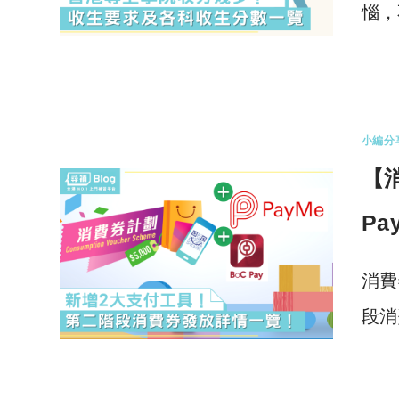
惱，
0 
小編分
【消
P
消費
段消
0 