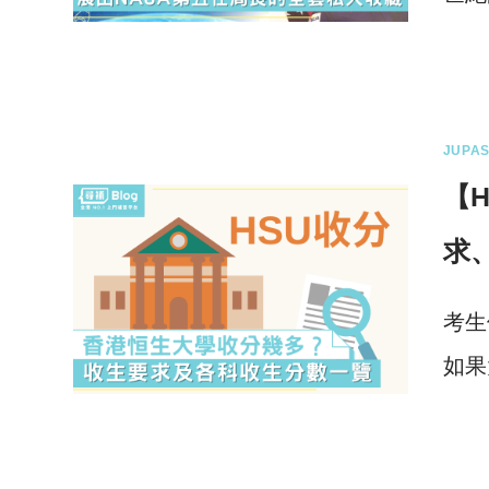
0 
JUPAS
【H
求
考生
如果
0 