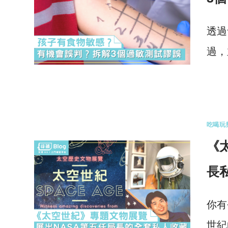
透過
過，
1 
吃喝玩
《
長
你有
世紀