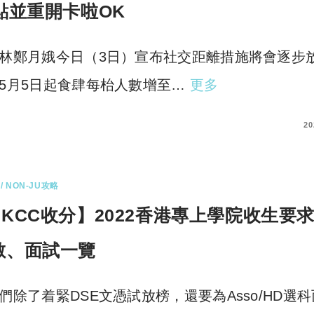
2點並重開卡啦OK
林鄭月娥今日（3日）宣布社交距離措施將會逐步
5月5日起食肆每枱人數增至…
更多
COMMENTS
20
/ NON-JU攻略
HKCC收分】2022香港專上學院收生要
數、面試一覽
們除了着緊DSE文憑試放榜，還要為Asso/HD選