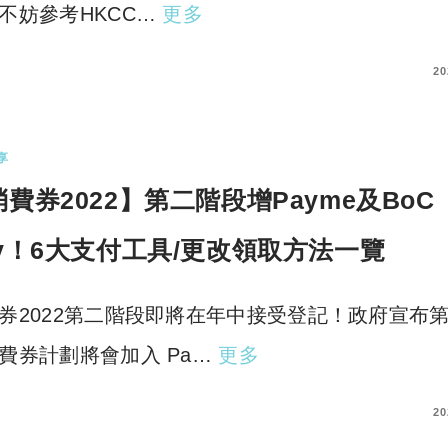
不妨參考HKCC…
更多
COMMENTS
20
享
費券2022】第二階段增Payme及BoC
ay！6大支付工具/更改領取方法一覽
券2022第二階段即將在年中接受登記！政府宣布
費券計劃將會加入 Pa…
更多
COMMENTS
20