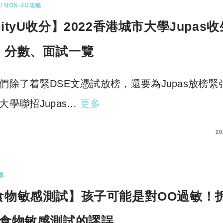
/ NON-JU攻略
ityU收分】2022香港城市大學Jupas
、分數、面試一覽
們除了着緊DSE文憑試放榜，還要為Jupas放榜緊
大學聯招Jupas…
更多
COMMENTS
20
享
食物敏感測試】孩子可能是對OO過敏！
個食物敏感測試的謬誤