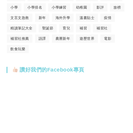
小學
小學排名
小學練習
幼稚園
影評
放榜
文言文急救
新年
海外升學
溫書貼士
疫情
精讀筆記大全
聖誕節
育兒
補習
補習社
補習社推薦
語譯
農曆新年
遊歷世界
電影
飲食玩樂
讚好我們的Facebook專頁