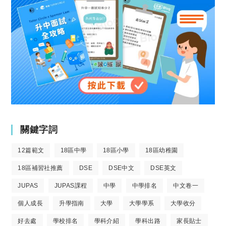
關鍵字詞
12篇範文
18區中學
18區小學
18區幼稚園
18區補習社推薦
DSE
DSE中文
DSE英文
JUPAS
JUPAS課程
中學
中學排名
中文卷一
個人成長
升學指南
大學
大學學系
大學收分
好去處
學校排名
學科介紹
學科出路
家長貼士