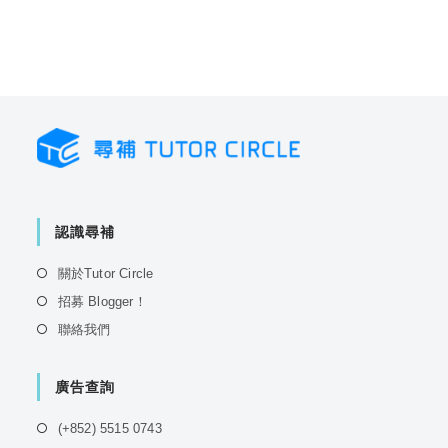
認識尋補
Opens
關於Tutor Circle
in
Opens
招募 Blogger！
a
in
Opens
聯絡我們
new
a
in
tab
new
a
tab
廣告查詢
new
tab
Opens
(+852) 5515 0743
in