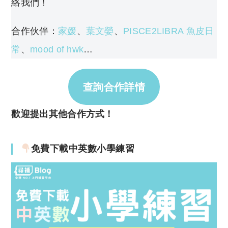
絡我們！
合作伙伴：
家媛
、
葉文嫈
、
PISCE2LIBRA 魚皮日
常
、
mood of hwk
…
查詢合作詳情
歡迎提出其他合作方式！
免費下載中英數小學練習