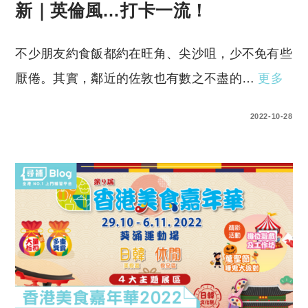
新｜英倫風…打卡一流！
不少朋友約食飯都約在旺角、尖沙咀，少不免有些
厭倦。其實，鄰近的佐敦也有數之不盡的…
更多
0 COMMENTS
2022-10-28