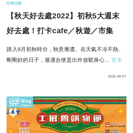
吃喝玩樂
【秋天好去處2022】初秋5大週末
好去處！打卡cafe／秋遊／市集
踏入9月初秋時分，秋意漸濃。在天氣不冷不熱、
剛剛好的日子，最適合便是出外放鬆身心…
更多
0 COMMENTS
2022-09-07