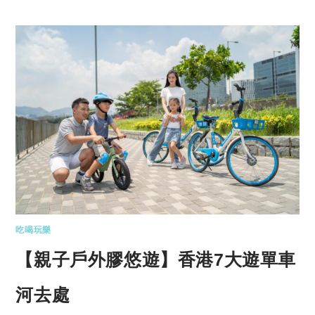
吃喝玩樂
【親子戶外膠悠遊】香港7大遊單車
河去處