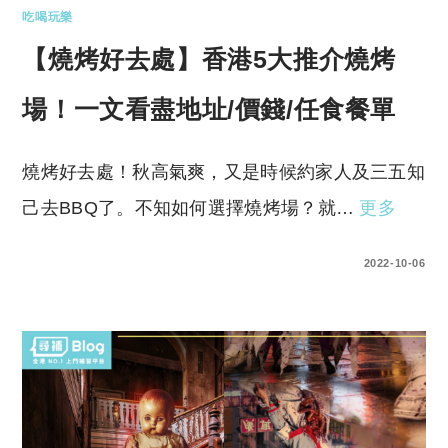
吃喝玩樂
【燒烤好去處】香港5大推介燒烤
場！一文看盡地址/價錢/任食餐單
燒烤好去處！秋高氣爽，又是時候約家人及三五知
己去BBQ了。不知如何選擇燒烤場？就…
更多
0 COMMENTS
2022-10-06