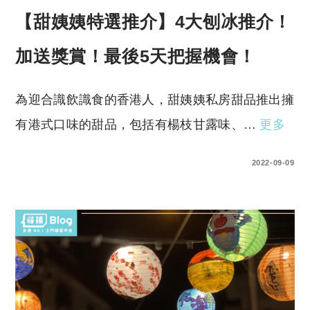
【甜姨姨特選推介】4大刨冰推介！
加送獎賞！最後5天把握機會！
為迎合識飲識食的香港人，甜姨姨私房甜品推出擁
有港式口味的甜品，包括有楊枝甘露味、…
更多
0 COMMENTS
2022-09-09