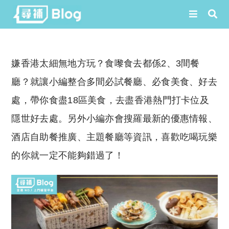
Skip
to
嫌香港太細無地方玩？食嚟食去都係2、3間餐
content
廳？就讓小編整合多間必試餐廳、必食美食、好去
處，帶你食盡18區美食，去盡香港熱門打卡位及
隱世好去處。另外小編亦會搜羅最新的優惠情報、
酒店自助餐推廣、主題餐廳等資訊，喜歡吃喝玩樂
的你就一定不能夠錯過了！