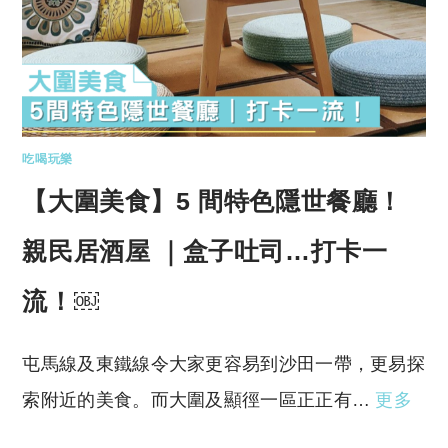
吃喝玩樂
【大圍美食】5 間特色隱世餐廳！
親民居酒屋 ｜盒子吐司…打卡一
流！￼
屯馬線及東鐵線令大家更容易到沙田一帶，更易探
索附近的美食。而大圍及顯徑一區正正有…
更多