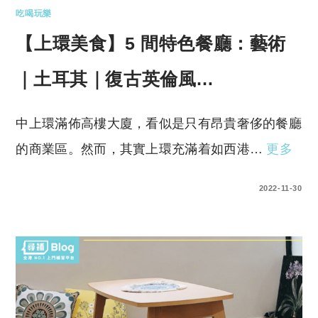
吃喝玩樂
【上環美食】5 間特色餐廳：藝術
｜土耳其｜復古英倫風…
中上環滿佈高樓大廈，看似是只有昂貴奢侈的餐廳
的商業區。然而，其實上環充滿着如西港…
更多
0 COMMENTS
2022-11-30