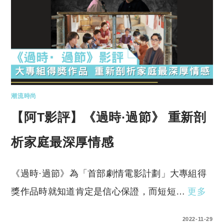
潮流時尚
【阿T影評】《過時·過節》 重新剖
析家庭最深厚情感
《過時·過節》為「首部劇情電影計劃」大專組得
獎作品時就知道肯定是信心保證，而短短…
更多
0 COMMENTS
2022-11-29