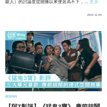
鋸人）的討論度從開播以來便居高不下，…
更多
0 COMMENTS
2022-11-09
潮流時尚
【阿T影評】《猛鬼3寶》 應節胡鬧