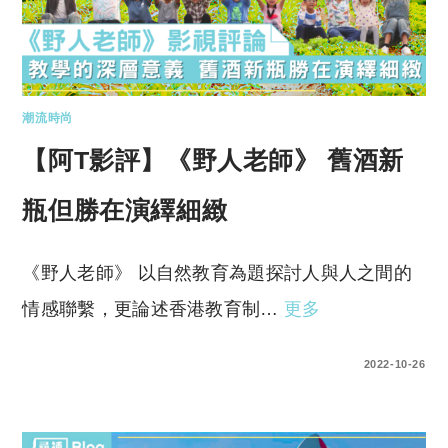
潮流時尚
【阿T影評】《野人老師》 舊酒新
瓶但勝在演繹細緻
《野人老師》 以自然教育為題探討人與人之間的
情感聯繫，更論述香港教育制…
更多
0 COMMENTS
2022-10-26