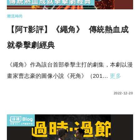
潮流時尚
【阿T影評】《繩角》 傳統熱血成
就拳擊劇經典
《繩角》作為該台首部拳擊主打的劇集，本劇以漫
畫家曹志豪的圖像小說《死角》（201…
更多
0 COMMENTS
2022-12-20