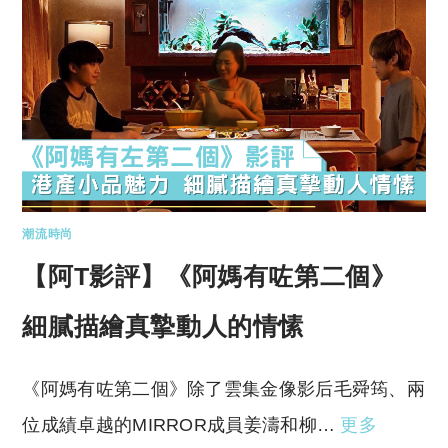
潮流時尚
【阿T影評】《阿媽有咗第二個》
細膩描繪真摯動人的情愫
《阿媽有咗第二個》除了雲集金像影后毛舜筠、兩
位成績卓越的MIRROR成員姜濤和柳…
更多