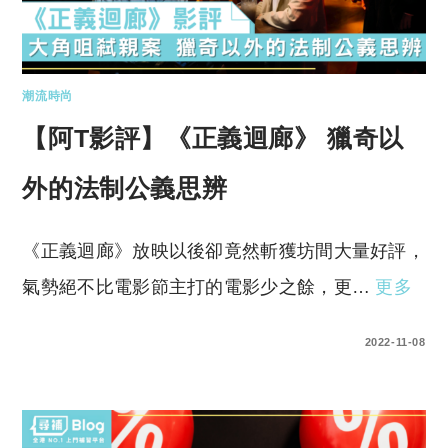
潮流時尚
【阿T影評】《正義迴廊》 獵奇以
外的法制公義思辨
《正義迴廊》放映以後卻竟然斬獲坊間大量好評，
氣勢絕不比電影節主打的電影少之餘，更…
更多
0 COMMENTS
2022-11-08