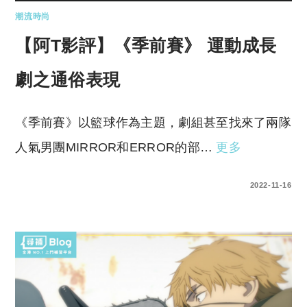
潮流時尚
【阿T影評】《季前賽》 運動成長
劇之通俗表現
《季前賽》以籃球作為主題，劇組甚至找來了兩隊
人氣男團MIRROR和ERROR的部…
更多
0 COMMENTS
2022-11-16