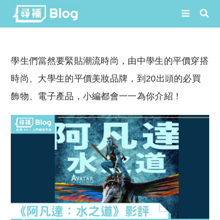
Skip
to
學生們當然要緊貼潮流時尚，由中學生的平價穿搭
content
時尚、大學生的平價美妝品牌，到20出頭的必買
飾物、電子產品，小編都會一一為你介紹！