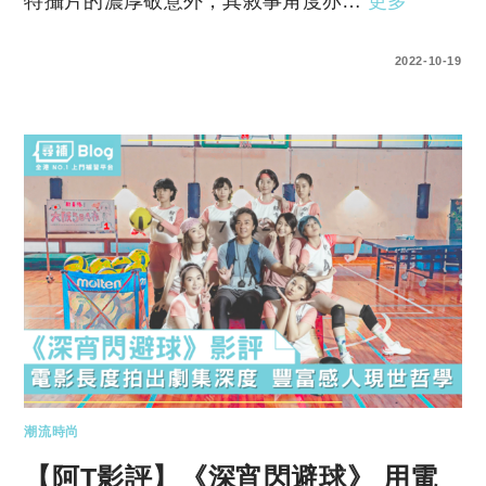
特攝片的濃厚敬意外，其敘事角度亦…
更多
0 COMMENTS
2022-10-19
潮流時尚
【阿T影評】《深宵閃避球》 用電