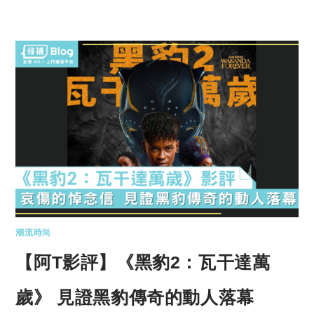
潮流時尚
【阿T影評】《黑豹2：瓦干達萬
歲》 見證黑豹傳奇的動人落幕