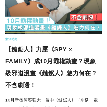
潮流時尚
【鏈鋸人】力壓《SPY x
FAMILY》成10月霸權動畫？現象
級邪道漫畫《鏈鋸人》魅力何在？
不含劇透！
10月新番陣容強大，當中《鏈鋸人》（別稱：電