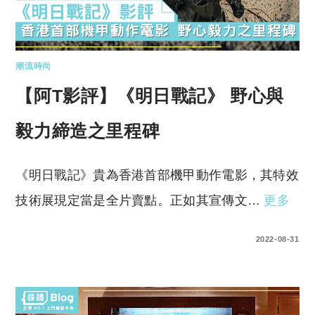
潮流時尚
【阿T影評】《明日戰記》 野心與
毅力締造之里程碑
《明日戰記》貴為香港首部機甲動作電影，其特效
技術展現定當是全片賣點。正如其宣傳文…
更多
0 COMMENTS
2022-08-31