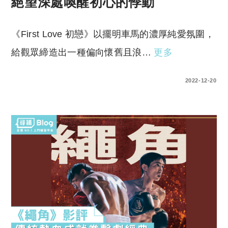
絕望深處喚醒初心的悸動
《First Love 初戀》以擺明車馬的濃厚純愛氛圍，
給觀眾締造出一種偏向懷舊且浪…
更多
0 COMMENTS
2022-12-20