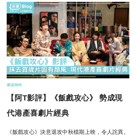
潮流時尚
【阿T影評】《飯戲攻心》 勢成現
代港產喜劇片經典
《飯戲攻心》決意退攻中秋檔期上映，令人詫異。