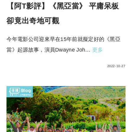
【阿T影評】《黑亞當》 平庸呆板
卻竟出奇地可觀
今年電影公司迎來早在15年前就擬定好的《黑亞
當》起源故事，演員Dwayne Joh…
更多
0 COMMENTS
2022-10-27