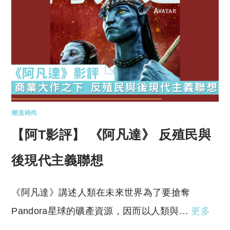
潮流時尚
【阿T影評】 《阿凡達》 反殖民與
後現代主義聯想
《阿凡達》講述人類在未來世界為了要搶奪
Pandora星球的礦產資源，因而以人類與…
更多