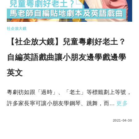
社企放大鏡
【社企放大鏡】兒童粵劇好老土？
自編英語戲曲讓小朋友邊學戲邊學
英文
粵劇彷如跟「過時」、「老土」等標籤劃上等號，
許多家長寧可讓小朋友學鋼琴、跳舞，而…
更多
0 COMMENTS
2021-04-30