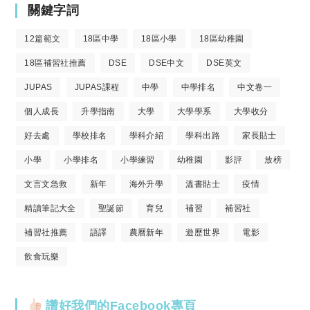
關鍵字詞
12篇範文
18區中學
18區小學
18區幼稚園
18區補習社推薦
DSE
DSE中文
DSE英文
JUPAS
JUPAS課程
中學
中學排名
中文卷一
個人成長
升學指南
大學
大學學系
大學收分
好去處
學校排名
學科介紹
學科出路
家長貼士
小學
小學排名
小學練習
幼稚園
影評
放榜
文言文急救
新年
海外升學
溫書貼士
疫情
精讀筆記大全
聖誕節
育兒
補習
補習社
補習社推薦
語譯
農曆新年
遊歷世界
電影
飲食玩樂
讚好我們的Facebook專頁