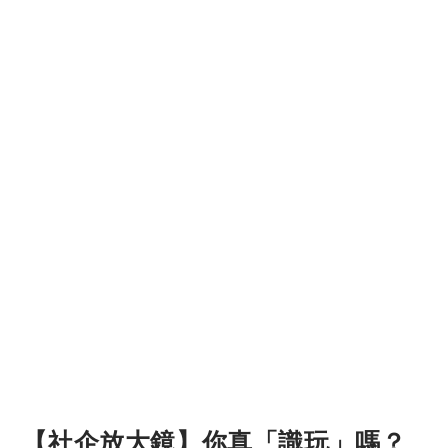
【社企放大鏡】你真「識玩」嗎？