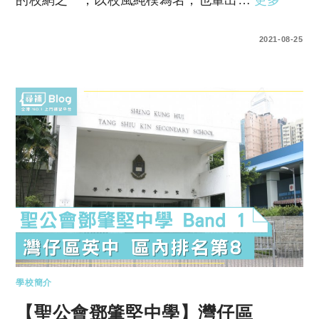
的校網之一，以校風純樸為名，也輩出…
更多
0 COMMENTS
2021-08-25
學校簡介
【聖公會鄧肇堅中學】灣仔區