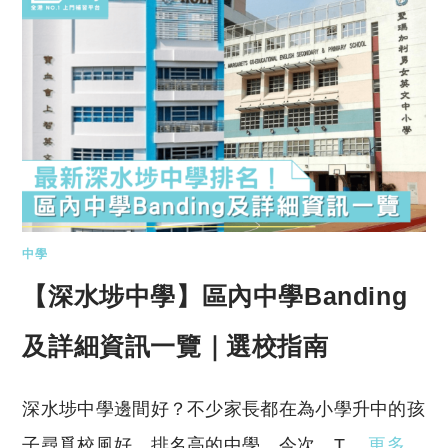
中學
【深水埗中學】區內中學Banding
及詳細資訊一覽｜選校指南
深水埗中學邊間好？不少家長都在為小學升中的孩
子尋覓校風好、排名高的中學。今次，T…
更多