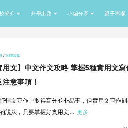
校簡介
升學出路
小編分享
親子專欄
訊
/
DSE攻略
實用文】中文作文攻略 掌握5種實用文寫
及注意事項！
抒情文寫作中取得高分並非易事，但實用文寫作則
的說法，只要掌握好實用文…
更多