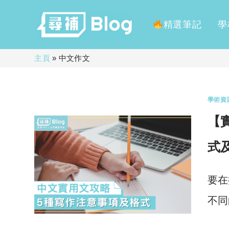
精選筆記
學
Skip
主頁
»
中文作文
to
content
學術資
【
式
要在
不同