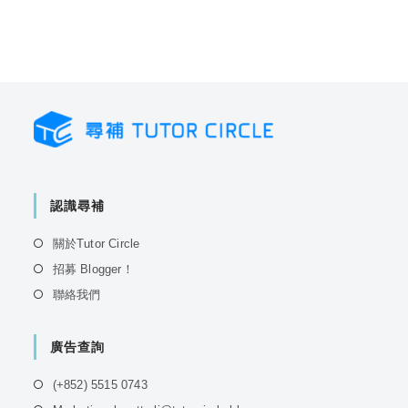
認識尋補
Opens
關於Tutor Circle
in
Opens
招募 Blogger！
a
in
Opens
聯絡我們
new
a
in
tab
new
a
tab
廣告查詢
new
tab
Opens
(+852) 5515 0743
in
Opens