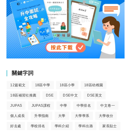
關鍵字詞
12篇範文
18區中學
18區小學
18區幼稚園
18區補習社推薦
DSE
DSE中文
DSE英文
JUPAS
JUPAS課程
中學
中學排名
中文卷一
個人成長
升學指南
大學
大學學系
大學收分
好去處
學校排名
學科介紹
學科出路
家長貼士