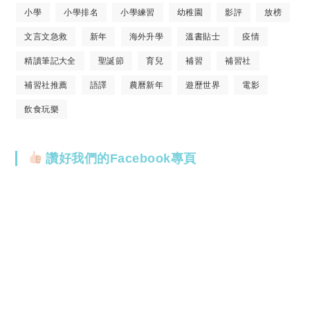
小學
小學排名
小學練習
幼稚園
影評
放榜
文言文急救
新年
海外升學
溫書貼士
疫情
精讀筆記大全
聖誕節
育兒
補習
補習社
補習社推薦
語譯
農曆新年
遊歷世界
電影
飲食玩樂
讚好我們的Facebook專頁