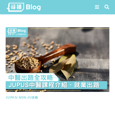
Skip
to
content
JUPAS/ NON-JU攻略