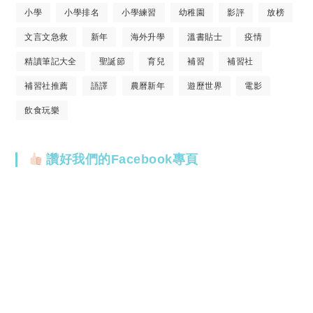
小學
小學排名
小學練習
幼稚園
影評
放榜
文言文急救
新年
海外升學
溫書貼士
疫情
精讀筆記大全
聖誕節
育兒
補習
補習社
補習社推薦
語譯
農曆新年
遊歷世界
電影
飲食玩樂
讚好我們的Facebook專頁