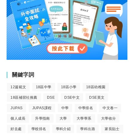
關鍵字詞
12篇範文
18區中學
18區小學
18區幼稚園
18區補習社推薦
DSE
DSE中文
DSE英文
JUPAS
JUPAS課程
中學
中學排名
中文卷一
個人成長
升學指南
大學
大學學系
大學收分
好去處
學校排名
學科介紹
學科出路
家長貼士