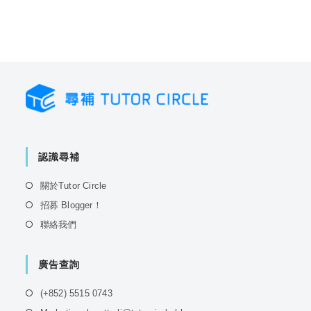
認識尋補
Opens
關於Tutor Circle
in
Opens
招募 Blogger！
a
in
Opens
聯絡我們
new
a
in
tab
new
a
tab
廣告查詢
new
tab
Opens
(+852) 5515 0743
in
Opens