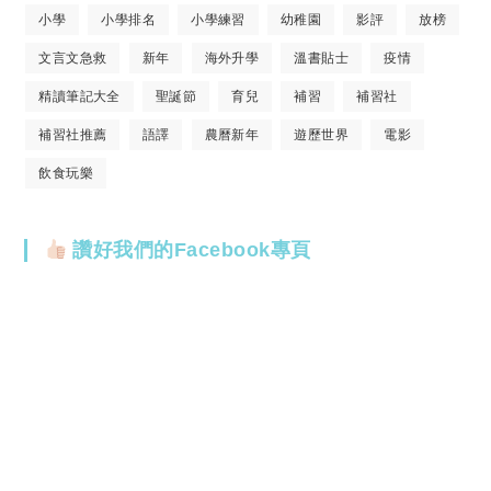
小學
小學排名
小學練習
幼稚園
影評
放榜
文言文急救
新年
海外升學
溫書貼士
疫情
精讀筆記大全
聖誕節
育兒
補習
補習社
補習社推薦
語譯
農曆新年
遊歷世界
電影
飲食玩樂
讚好我們的Facebook專頁