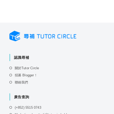
認識尋補
Opens
關於Tutor Circle
in
Opens
招募 Blogger！
a
in
Opens
聯絡我們
new
a
in
tab
new
a
tab
廣告查詢
new
tab
Opens
(+852) 5515 0743
in
Opens