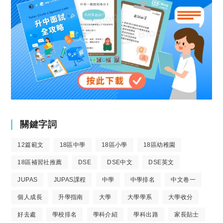
關鍵字詞
12篇範文
18區中學
18區小學
18區幼稚園
18區補習社推薦
DSE
DSE中文
DSE英文
JUPAS
JUPAS課程
中學
中學排名
中文卷一
個人成長
升學指南
大學
大學學系
大學收分
好去處
學校排名
學科介紹
學科出路
家長貼士