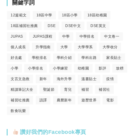
關鍵字詞
12篇範文
18區中學
18區小學
18區幼稚園
18區補習社推薦
DSE
DSE中文
DSE英文
JUPAS
JUPAS課程
中學
中學排名
中文卷一
個人成長
升學指南
大學
大學學系
大學收分
好去處
學校排名
學科介紹
學科出路
家長貼士
小學
小學排名
小學練習
幼稚園
影評
放榜
文言文急救
新年
海外升學
溫書貼士
疫情
精讀筆記大全
聖誕節
育兒
補習
補習社
補習社推薦
語譯
農曆新年
遊歷世界
電影
飲食玩樂
讚好我們的Facebook專頁