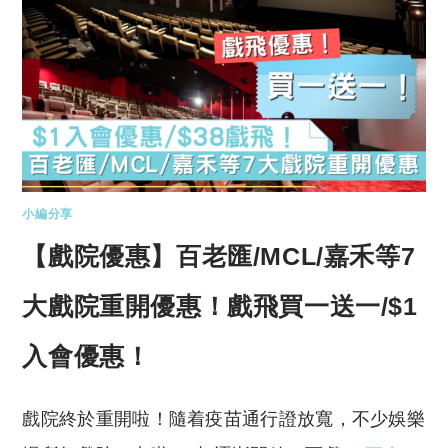
小編分享
【戲院優惠】百老匯/MCL/嘉禾等7
大戲院重開優惠！戲飛買一送一/$1
入會優惠！
戲院終於重開啦！隨着疫苗通行證放寬，不少娛樂