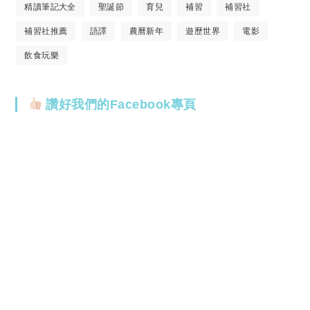
精讀筆記大全
聖誕節
育兒
補習
補習社
補習社推薦
語譯
農曆新年
遊歷世界
電影
飲食玩樂
讚好我們的Facebook專頁