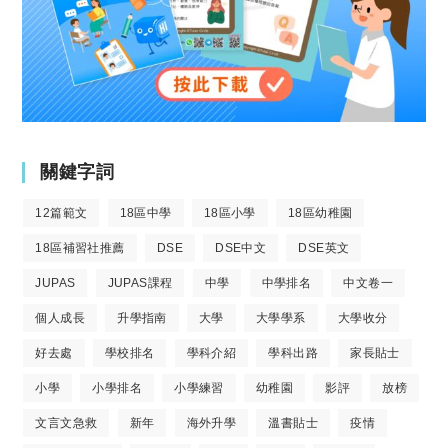
關鍵字詞
12篇範文
18區中學
18區小學
18區幼稚園
18區補習社推薦
DSE
DSE中文
DSE英文
JUPAS
JUPAS課程
中學
中學排名
中文卷一
個人成長
升學指南
大學
大學學系
大學收分
好去處
學校排名
學科介紹
學科出路
家長貼士
小學
小學排名
小學練習
幼稚園
影評
放榜
文言文急救
新年
海外升學
溫書貼士
疫情