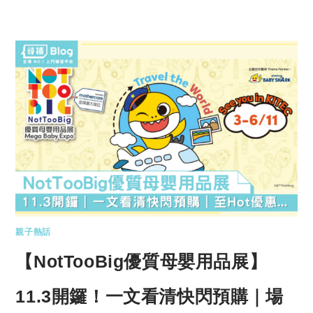
親子熱話
【NotTooBig優質母嬰用品展】
11.3開鑼！一文看清快閃預購｜場