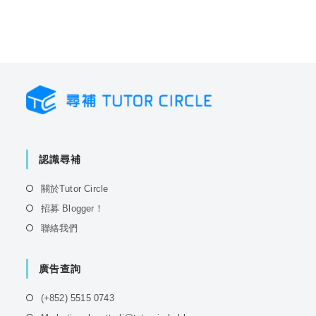
認識尋補
Opens
關於Tutor Circle
in
Opens
招募 Blogger！
a
in
Opens
聯絡我們
new
a
in
tab
new
a
tab
廣告查詢
new
tab
Opens
(+852) 5515 0743
in
Opens