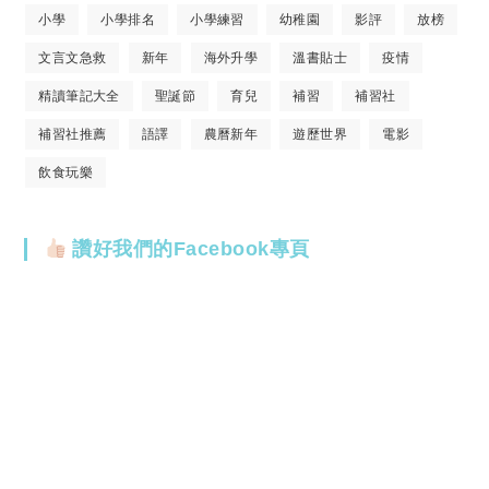
小學
小學排名
小學練習
幼稚園
影評
放榜
文言文急救
新年
海外升學
溫書貼士
疫情
精讀筆記大全
聖誕節
育兒
補習
補習社
補習社推薦
語譯
農曆新年
遊歷世界
電影
飲食玩樂
讚好我們的Facebook專頁