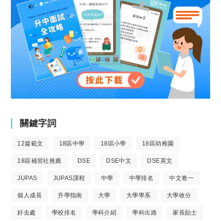
關鍵字詞
12篇範文
18區中學
18區小學
18區幼稚園
18區補習社推薦
DSE
DSE中文
DSE英文
JUPAS
JUPAS課程
中學
中學排名
中文卷一
個人成長
升學指南
大學
大學學系
大學收分
好去處
學校排名
學科介紹
學科出路
家長貼士