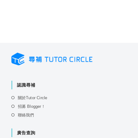
認識尋補
Opens
關於Tutor Circle
in
Opens
招募 Blogger！
a
in
Opens
聯絡我們
new
a
in
tab
new
a
tab
廣告查詢
new