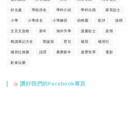
好去處
學校排名
學科介紹
學科出路
家長貼士
小學
小學排名
小學練習
幼稚園
影評
放榜
文言文急救
新年
海外升學
溫書貼士
疫情
精讀筆記大全
聖誕節
育兒
補習
補習社
補習社推薦
語譯
農曆新年
遊歷世界
電影
飲食玩樂
讚好我們的Facebook專頁