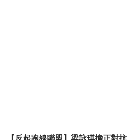
【反起跑線聯盟】梁詠琪擔正對抗