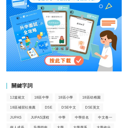
關鍵字詞
12篇範文
18區中學
18區小學
18區幼稚園
18區補習社推薦
DSE
DSE中文
DSE英文
JUPAS
JUPAS課程
中學
中學排名
中文卷一
個人成長
升學指南
大學
大學學系
大學收分