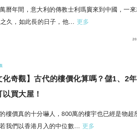
萬曆年間，意大利的傳教士利瑪竇來到中國，一來
年之久，如此長的日子，他…
更多
COMMENTS
20
觀
文化奇觀】古代的樓價化算嗎？儲1、2
可以買大屋！
的樓價真的十分嚇人，800萬的樓宇也已經是物超
若我們以香港月入的中位數…
更多