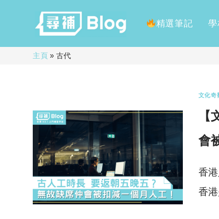
精選筆記
學
Skip
主頁
»
古代
to
content
文化奇
【
會
香港
香港