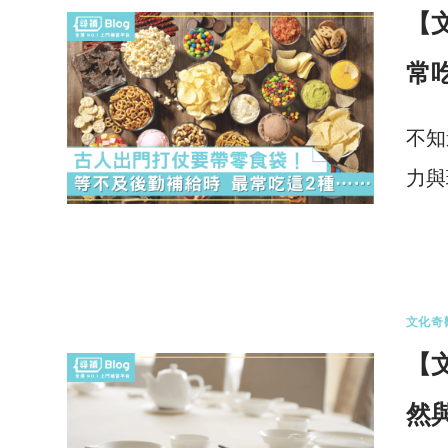
【
常
不知
力與
0 
文化奇
【
然