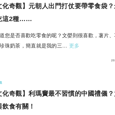
文化奇觀】元朝人出門打仗要帶零食袋？
吃這2種……
道您是否喜歡吃零食的呢？文嫈則很喜歡，薯片、
珍珠奶茶，簡直就是我的三…
更多
COMMENTS
20
觀
文化奇觀】利瑪竇最不習慣的中國禮儀？
與飲食有關！