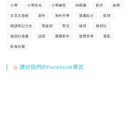
小學
小學排名
小學練習
幼稚園
影評
放榜
文言文急救
新年
海外升學
溫書貼士
疫情
精讀筆記大全
聖誕節
育兒
補習
補習社
補習社推薦
語譯
農曆新年
遊歷世界
電影
飲食玩樂
讚好我們的Facebook專頁