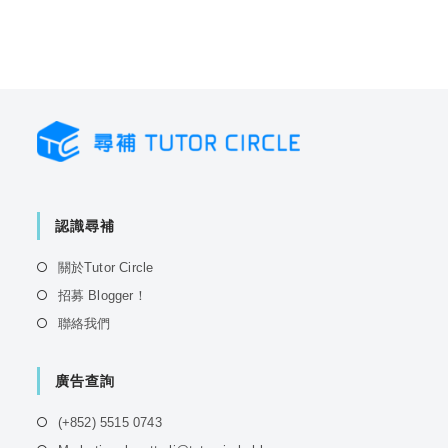
認識尋補
Opens
關於Tutor Circle
in
Opens
招募 Blogger！
a
in
Opens
聯絡我們
new
a
in
tab
new
a
tab
廣告查詢
new
tab
Opens
(+852) 5515 0743
in
Opens