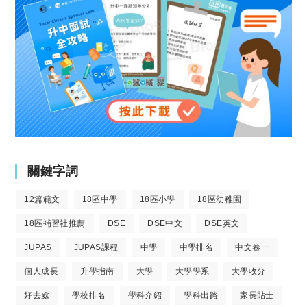
關鍵字詞
12篇範文
18區中學
18區小學
18區幼稚園
18區補習社推薦
DSE
DSE中文
DSE英文
JUPAS
JUPAS課程
中學
中學排名
中文卷一
個人成長
升學指南
大學
大學學系
大學收分
好去處
學校排名
學科介紹
學科出路
家長貼士