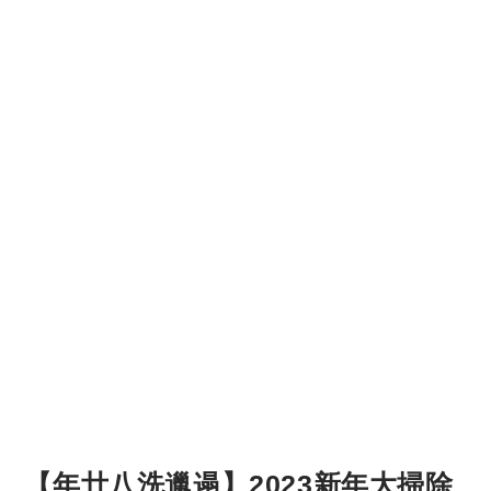
【年廿八洗邋遢】2023新年大掃除