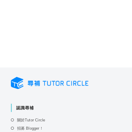
認識尋補
Opens
關於Tutor Circle
in
Opens
招募 Blogger！
a