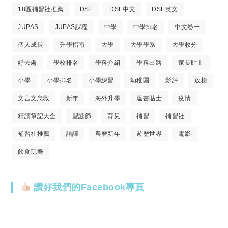
18區補習社推薦
DSE
DSE中文
DSE英文
JUPAS
JUPAS課程
中學
中學排名
中文卷一
個人成長
升學指南
大學
大學學系
大學收分
好去處
學校排名
學科介紹
學科出路
家長貼士
小學
小學排名
小學練習
幼稚園
影評
放榜
文言文急救
新年
海外升學
溫書貼士
疫情
精讀筆記大全
聖誕節
育兒
補習
補習社
補習社推薦
語譯
農曆新年
遊歷世界
電影
飲食玩樂
讚好我們的Facebook專頁