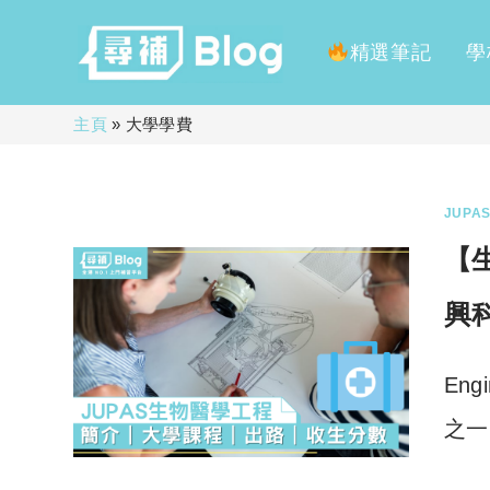
精選筆記
學
Skip
主頁
»
大學學費
to
content
JUPAS
【生
興
En
之一