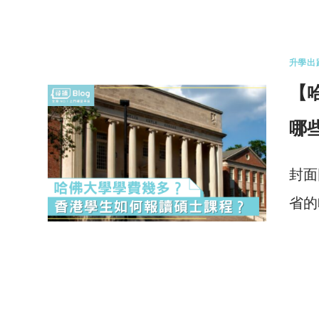
0 
升學出
【
哪
封面
省的
0 