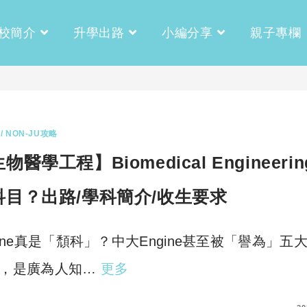
校簡介
升學出路
小編分享
親子專欄
/ NON-JU攻略
物醫學工程】Biomedical Engineeri
科目？出路/學科簡介/收生要求
gine真是「頹科」？中大Engine甚至被「譽為」五
，是廣為人知…
更多