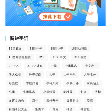
關鍵字詞
12篇範文
18區中學
18區小學
18區幼稚園
18區補習社推薦
DSE
DSE中文
DSE英文
JUPAS
JUPAS課程
中學
中學排名
中文卷一
個人成長
升學指南
大學
大學學系
大學收分
好去處
學校排名
學科介紹
學科出路
家長貼士
小學
小學排名
小學練習
幼稚園
影評
放榜
文言文急救
新年
海外升學
溫書貼士
疫情
精讀筆記大全
聖誕節
育兒
補習
補習社