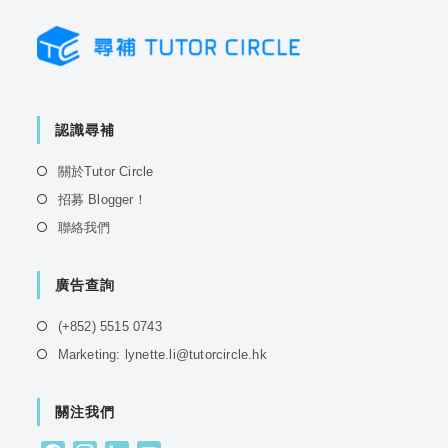
認識尋補
Opens
關於Tutor Circle
in
Opens
招募 Blogger！
a
in
Opens
聯絡我們
new
a
in
tab
new
a
tab
廣告查詢
new
tab
Opens
(+852) 5515 0743
in
Opens
Marketing: lynette.li@tutorcircle.hk
a
in
new
a
tab
關注我們
new
tab