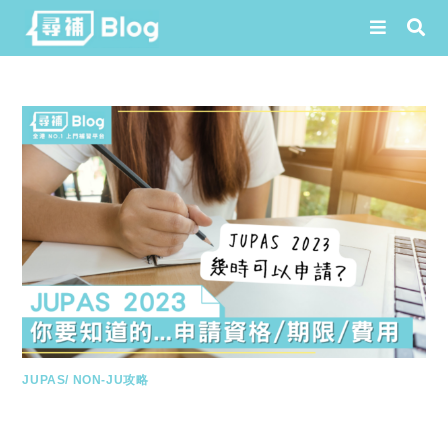
Skip
to
content
JUPAS/ NON-JU攻略