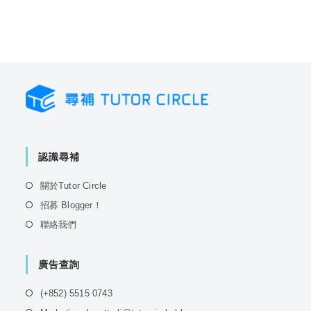
認識尋補
Opens
關於Tutor Circle
in
Opens
招募 Blogger！
a
in
Opens
聯絡我們
new
a
in
tab
new
a
tab
廣告查詢
new
tab
Opens
(+852) 5515 0743
in
Opens