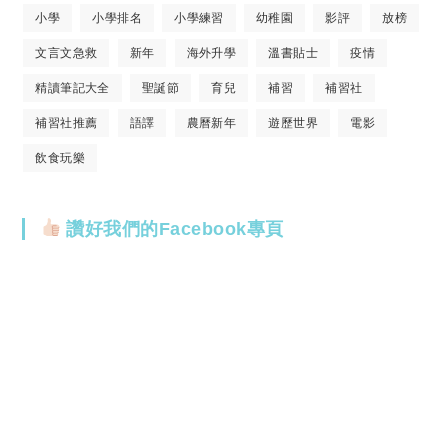
小學
小學排名
小學練習
幼稚園
影評
放榜
文言文急救
新年
海外升學
溫書貼士
疫情
精讀筆記大全
聖誕節
育兒
補習
補習社
補習社推薦
語譯
農曆新年
遊歷世界
電影
飲食玩樂
讚好我們的Facebook專頁