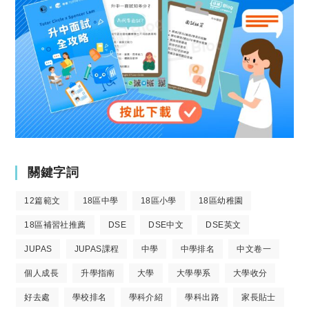
關鍵字詞
12篇範文
18區中學
18區小學
18區幼稚園
18區補習社推薦
DSE
DSE中文
DSE英文
JUPAS
JUPAS課程
中學
中學排名
中文卷一
個人成長
升學指南
大學
大學學系
大學收分
好去處
學校排名
學科介紹
學科出路
家長貼士