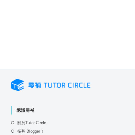
認識尋補
Opens
關於Tutor Circle
in
Opens
招募 Blogger！
a