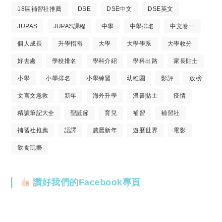
18區補習社推薦
DSE
DSE中文
DSE英文
JUPAS
JUPAS課程
中學
中學排名
中文卷一
個人成長
升學指南
大學
大學學系
大學收分
好去處
學校排名
學科介紹
學科出路
家長貼士
小學
小學排名
小學練習
幼稚園
影評
放榜
文言文急救
新年
海外升學
溫書貼士
疫情
精讀筆記大全
聖誕節
育兒
補習
補習社
補習社推薦
語譯
農曆新年
遊歷世界
電影
飲食玩樂
讚好我們的Facebook專頁